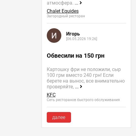
атмосфера.
...
Chalet Equides
Загородный ресторан
Игорь
[06.05.2026 19:26]
Обвесили на 150 грн
Картошку фри не положили, сыр
100 грм вместо 240 грн! Если
берете на вынос, все внимательно
проверяйте,
...
KFC
Сеть ресторанов быстрого обслуживания
далее