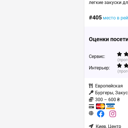
легкие закуски дл
#405
место в ре
Оценки посет
Сервис:
(про
Интерьер:
(про
Европейская
Бургеры, Закус
300 – 600 ₴
Киев
, Центр