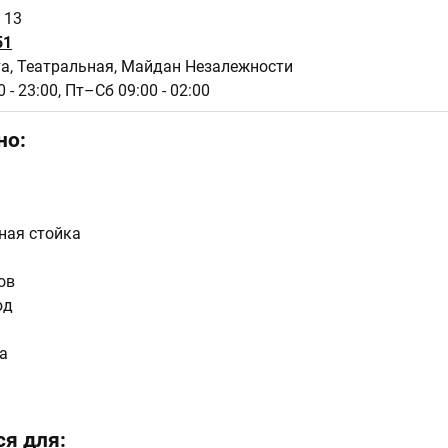
 13
51
а, Театральная, Майдан Незалежности
 - 23:00,
Пт–Сб 09:00 - 02:00
но:
ная стойка
ов
юд
а
я для: