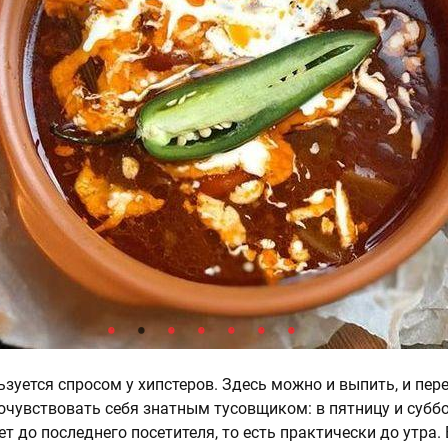
ьзуется спросом у хипстеров. Здесь можно и выпить, и пере
почувствовать себя знатным тусовщиком: в пятницу и субб
т до последнего посетителя, то есть практически до утра. 