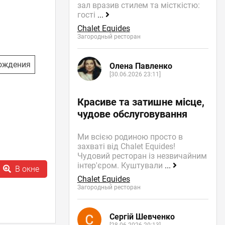
зал вразив стилем та місткістю:
гості
...
Chalet Equides
Загородный ресторан
ождения
Олена Павленко
[30.06.2026 23:11]
Красиве та затишне місце,
чудове обслуговування
Ми всією родиною просто в
захваті від Chalet Equides!
Чудовий ресторан із незвичайним
інтер'єром. Куштували
...
В окне
Chalet Equides
Загородный ресторан
Сергій Шевченко