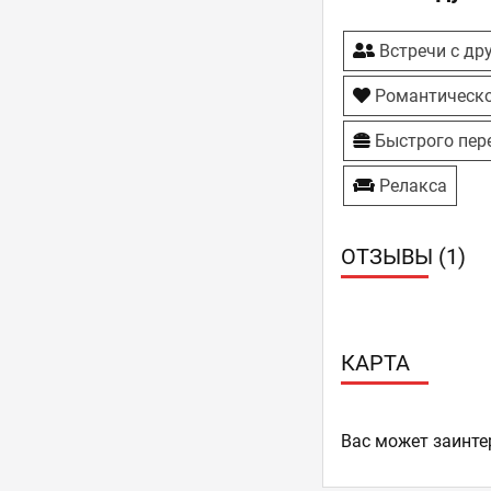
Встречи с др
Романтическо
Быстрого пер
Релакса
ОТЗЫВЫ (1)
КАРТА
Ваc может заинте