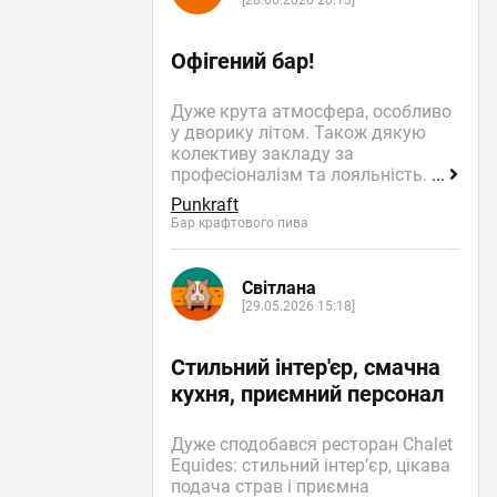
[28.06.2026 20:13]
Офігений бар!
Дуже крута атмосфера, особливо
у дворику літом. Також дякую
колективу закладу за
професіоналізм та лояльність.
...
Punkraft
Бар крафтового пива
Світлана
[29.05.2026 15:18]
Стильний інтер'єр, смачна
кухня, приємний персонал
Дуже сподобався ресторан Chalet
Equides: стильний інтер’єр, цікава
подача страв і приємна