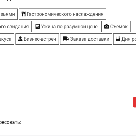
узьями
Гастрономического наслаждения
го свидания
Ужина по разумной цене
Съемок
екуса
Бизнес-встреч
Заказа доставки
Дня р
ресовать: