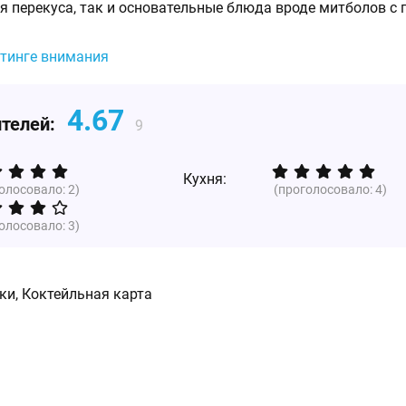
я перекуса, так и основательные блюда вроде митболов с 
йтинге внимания
4.67
ителей:
9
Кухня:
голосовало:
2
)
(проголосовало:
4
)
голосовало:
3
)
ки, Коктейльная карта