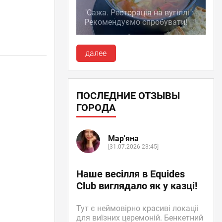
"Сажа. Ресторація на вугіллі":
Рекомендуємо спробувати!
далее
ПОСЛЕДНИЕ ОТЗЫВЫ
ГОРОДА
Мар'яна
[31.07.2026 23:45]
Наше весілля в Equides
Club виглядало як у казці!
Тут є неймовірно красиві локаціі
для виїзних церемоній. Бенкетний