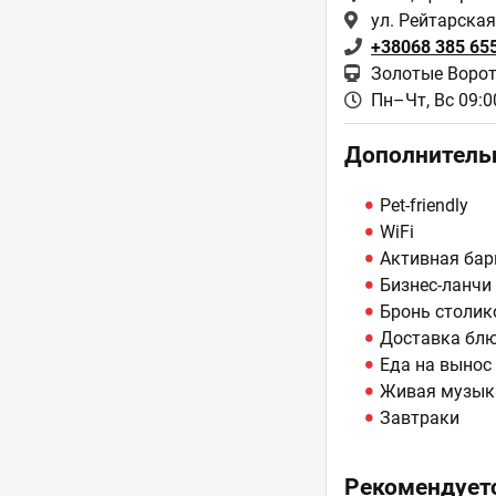
ул. Рейтарская
+38068 385 65
Золотые Ворот
Пн–Чт, Вс 09:00
Дополнитель
Pet-friendly
WiFi
Активная бар
Бизнес-ланчи
Бронь столик
Доставка бл
Еда на вынос
Живая музык
Завтраки
Рекомендуетс