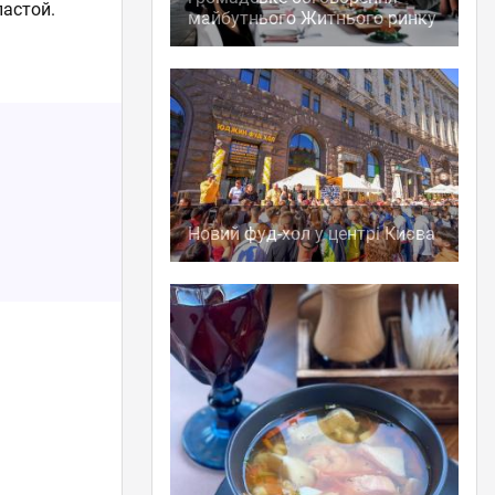
пастой.
майбутнього Житнього ринку
Новий фуд-хол у центрі Києва