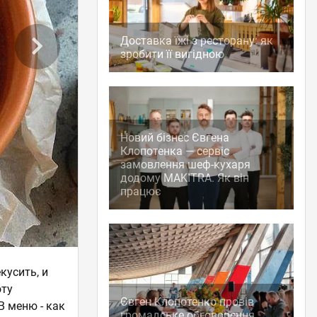
Доставка їжі з ресторану: як
зробити її вигідною
Новий бізнес Євгена
Клопотенка — сервіс
замовлення шеф-кухаря
додому MAKITRA. Як він
працює
кусить, и
оту
Євген Клопотенко провів
В меню - как
громадське обговорення