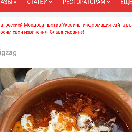
КАЗЫ
СТАТЬИ
РЕСТОРАТОРАМ
ЕЩ
й агрессией Мордора против Украины информация сайта вр
носим свои извинения. Слава Украине!
igzag