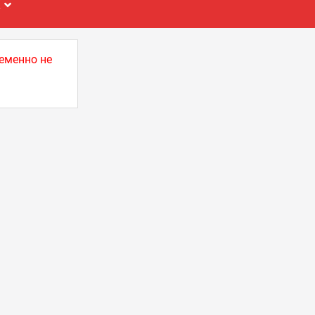
Е
еменно не