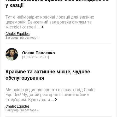
у казці!
Тут є неймовірно красиві локаціі для виїзних
церемоній. Бенкетний зал вразив стилем та
місткістю: гості
...
Chalet Equides
Загородный ресторан
Олена Павленко
[30.06.2026 23:11]
Красиве та затишне місце, чудове
обслуговування
Ми всією родиною просто в захваті від Chalet
Equides! Чудовий ресторан із незвичайним
інтер'єром. Куштували
...
Chalet Equides
Загородный ресторан