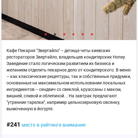
Кафе Пекарня "Звертайло" – детище четы киевских
рестораторов Звертайло, владельцев кондитерских Honey.
Заведение стало логическим развитием их бизнеса и
желанием отделить пекарное дело от кондитерского. В меню
– как классические рецептуры, так и собственные придумки,
основанные на максимальном использовании локальных
ингредиентов – сендвич со свеклой, круассаны с маком,
вишней, сливой и облепихой... На завтрак предлагают
"утренние тарелки", например цельнозерновую овсянку,
вымоченную в йогурте.
#241
место в рейтинге внимания