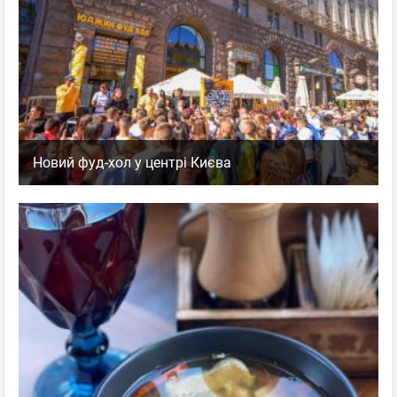
Новий фуд-хол у центрі Києва