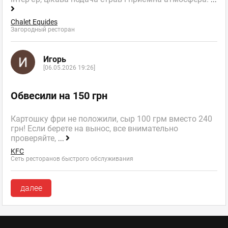
Chalet Equides
Загородный ресторан
Игорь
[06.05.2026 19:26]
Обвесили на 150 грн
Картошку фри не положили, сыр 100 грм вместо 240
грн! Если берете на вынос, все внимательно
проверяйте,
...
KFC
Сеть ресторанов быстрого обслуживания
далее