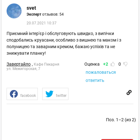
svet
Эксперт
отзывов: 54
20.07.2021 10:37
Приємний інтер'єр і обслуговують швидко, з випічки
сподобались круасани, особливо з вишнею та маком і з
полуницею та заварним кремом, бажаю успіхів та не
знижувати планку!
Завертайло
,
Оценка
+2
0
Кафе Пекарня
ул. Межигорская, 7
пожаловаться
ответить
facebook
twitter
Поз. 1–2 (из 2)