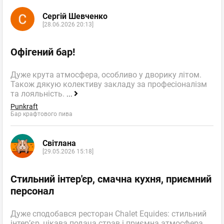
Сергій Шевченко
[28.06.2026 20:13]
Офігений бар!
Дуже крута атмосфера, особливо у дворику літом.
Також дякую колективу закладу за професіоналізм
та лояльність.
...
Punkraft
Бар крафтового пива
Світлана
[29.05.2026 15:18]
Стильний інтер'єр, смачна кухня, приємний
персонал
Дуже сподобався ресторан Chalet Equides: стильний
інтер’єр, цікава подача страв і приємна атмосфера.
...