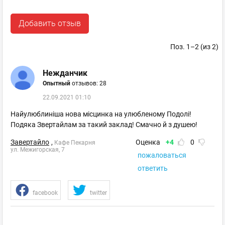
Добавить отзыв
Поз. 1–2 (из 2)
Нежданчик
Опытный
отзывов: 28
22.09.2021 01:10
Найулюблиніша нова місцинка на улюбленому Подолі!
Подяка Звертайлам за такий заклад! Смачно й з душею!
Завертайло
,
Оценка
+4
0
Кафе Пекарня
ул. Межигорская, 7
пожаловаться
ответить
facebook
twitter