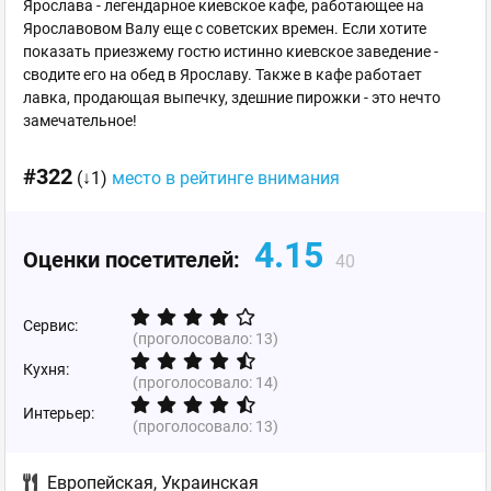
Ярослава - легендарное киевское кафе, работающее на
Ярославовом Валу еще с советских времен. Если хотите
показать приезжему гостю истинно киевское заведение -
сводите его на обед в Ярославу. Также в кафе работает
лавка, продающая выпечку, здешние пирожки - это нечто
замечательное!
#322
(↓1)
место в рейтинге внимания
4.15
Оценки посетителей:
40
Сервис:
(проголосовало:
13
)
Кухня:
(проголосовало:
14
)
Интерьер:
(проголосовало:
13
)
Европейская
,
Украинская