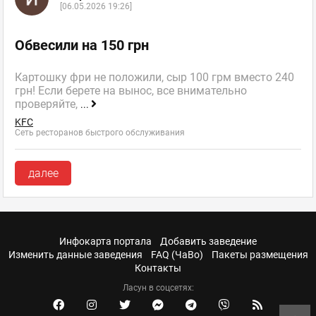
[06.05.2026 19:26]
Обвесили на 150 грн
Картошку фри не положили, сыр 100 грм вместо 240
грн! Если берете на вынос, все внимательно
проверяйте,
...
KFC
Сеть ресторанов быстрого обслуживания
далее
Инфокарта портала
Добавить заведение
Изменить данные заведения
FAQ (ЧаВо)
Пакеты размещения
Контакты
Ласун в соцсетях: