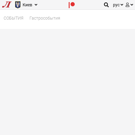
Киев
рус
СОБЫТИЯ
Гастрособытия