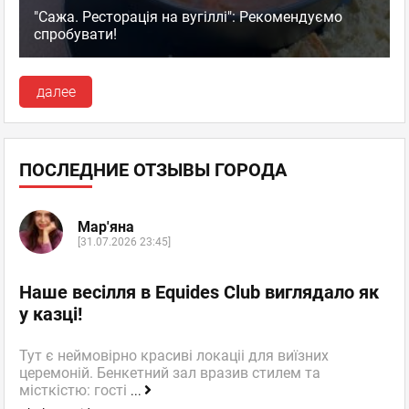
"Сажа. Ресторація на вугіллі": Рекомендуємо
спробувати!
далее
ПОСЛЕДНИЕ ОТЗЫВЫ ГОРОДА
Мар'яна
[31.07.2026 23:45]
Наше весілля в Equides Club виглядало як
у казці!
Тут є неймовірно красиві локаціі для виїзних
церемоній. Бенкетний зал вразив стилем та
місткістю: гості
...