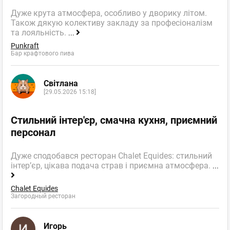
Дуже крута атмосфера, особливо у дворику літом.
Також дякую колективу закладу за професіоналізм
та лояльність.
...
Punkraft
Бар крафтового пива
Світлана
[29.05.2026 15:18]
Стильний інтер'єр, смачна кухня, приємний
персонал
Дуже сподобався ресторан Chalet Equides: стильний
інтер’єр, цікава подача страв і приємна атмосфера.
...
Chalet Equides
Загородный ресторан
Игорь