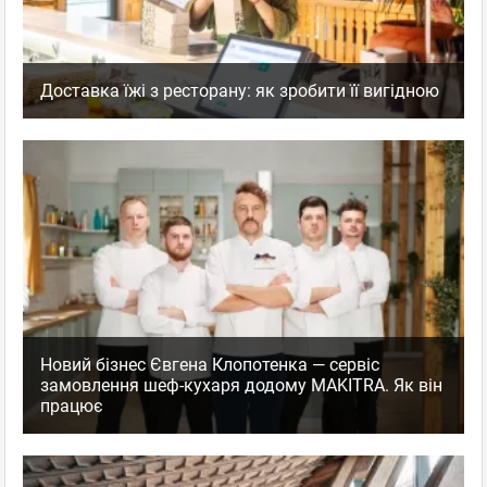
Доставка їжі з ресторану: як зробити її вигідною
Новий бізнес Євгена Клопотенка — сервіс
замовлення шеф-кухаря додому MAKITRA. Як він
працює