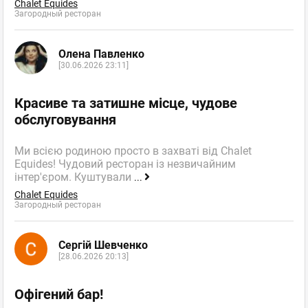
Chalet Equides
Загородный ресторан
Олена Павленко
[30.06.2026 23:11]
Красиве та затишне місце, чудове
обслуговування
Ми всією родиною просто в захваті від Chalet
Equides! Чудовий ресторан із незвичайним
інтер'єром. Куштували
...
Chalet Equides
Загородный ресторан
Сергій Шевченко
[28.06.2026 20:13]
Офігений бар!