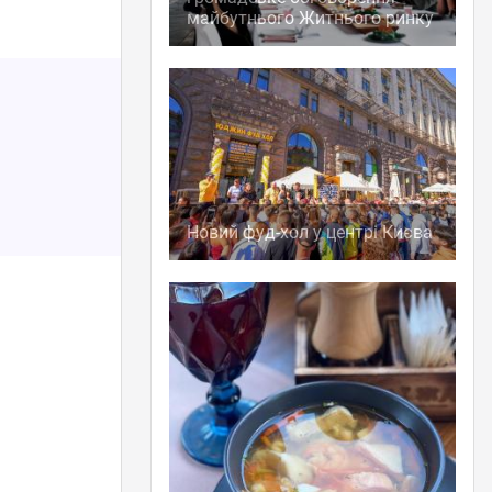
майбутнього Житнього ринку
Новий фуд-хол у центрі Києва