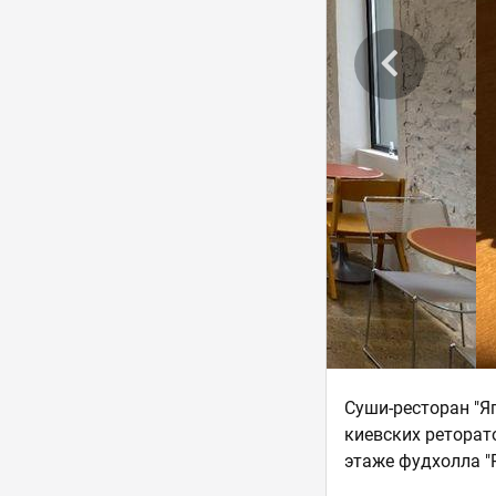
Суши-ресторан "Я
киевских реторат
этаже фудхолла "Р