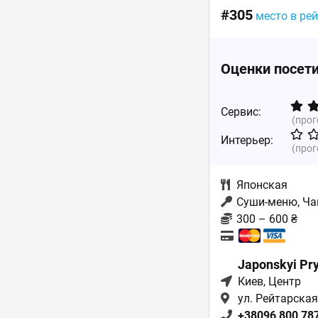
#305
место в ре
Оценки посет
Сервис:
(про
Интерьер:
(про
Японская
Суши-меню, Ча
300 – 600 ₴
Japonskyi Pry
Киев
, Центр
ул. Рейтарская
+38096 800 78