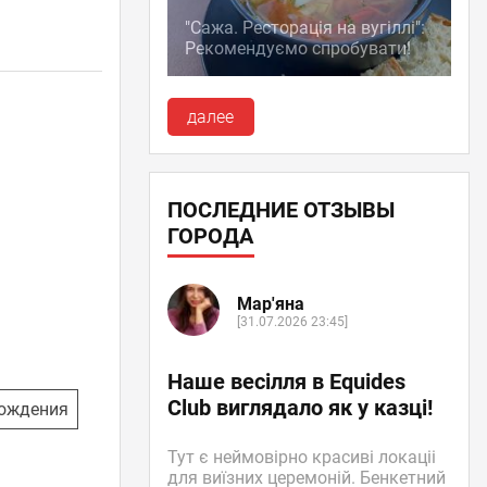
"Сажа. Ресторація на вугіллі":
Рекомендуємо спробувати!
далее
ПОСЛЕДНИЕ ОТЗЫВЫ
ГОРОДА
Мар'яна
[31.07.2026 23:45]
Наше весілля в Equides
Club виглядало як у казці!
ождения
Тут є неймовірно красиві локаціі
для виїзних церемоній. Бенкетний