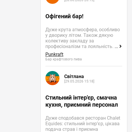
[28.06.2026 20:13]
Офігений бар!
Дуже крута атмосфера, особливо
у дворику літом. Також дякую
колективу закладу за
професіоналізм та лояльність.
...
Punkraft
Бар крафтового пива
Світлана
[29.05.2026 15:18]
Стильний інтер'єр, смачна
кухня, приємний персонал
Дуже сподобався ресторан Chalet
Equides: стильний інтер’єр, цікава
подача страв і приємна