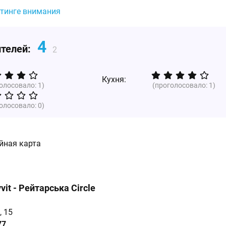
йтинге внимания
4
ителей:
2
Кухня:
голосовало:
1
)
(проголосовало:
1
)
голосовало:
0
)
йная карта
vit - Рейтарська Circle
, 15
77