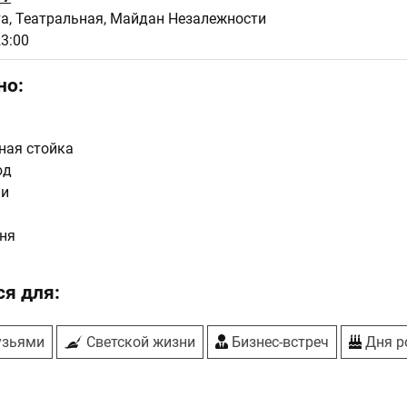
а, Театральная, Майдан Незалежности
23:00
но:
ная стойка
юд
ши
ня
я для:
узьями
Светской жизни
Бизнес-встреч
Дня р