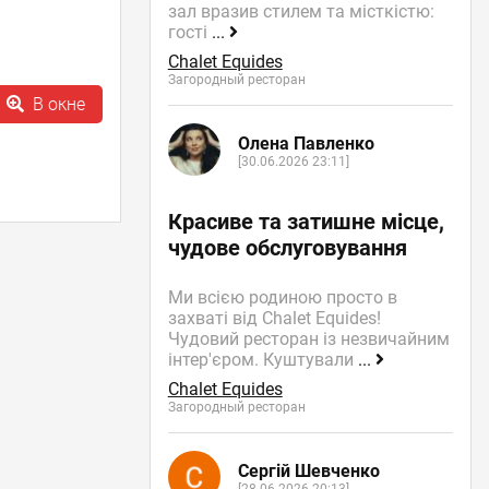
зал вразив стилем та місткістю:
гості
...
Chalet Equides
Загородный ресторан
В окне
Олена Павленко
[30.06.2026 23:11]
Красиве та затишне місце,
чудове обслуговування
Ми всією родиною просто в
захваті від Chalet Equides!
Чудовий ресторан із незвичайним
інтер'єром. Куштували
...
Chalet Equides
Загородный ресторан
Сергій Шевченко