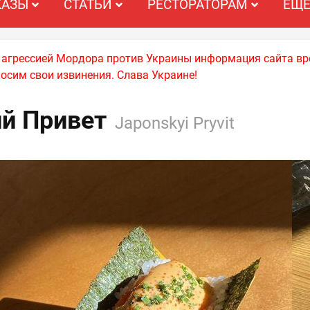
КАЗЫ
СТАТЬИ
РЕСТОРАТОРАМ
ЕЩ
й агрессией Мордора против Украины информация сайта вр
носим свои извинения. Слава Украине!
й Привет
Japonskyi Pryvit