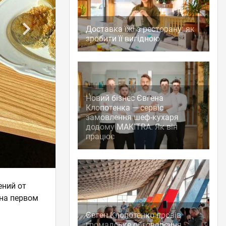
Доставка їжі з ресторану: як
зробити її вигідною
Новий бізнес Євгена
Клопотенка — сервіс
замовлення шеф-кухаря
додому MAKITRA. Як він
працює
ений от
на первом
Євген Клопотенко провів
громадське обговорення