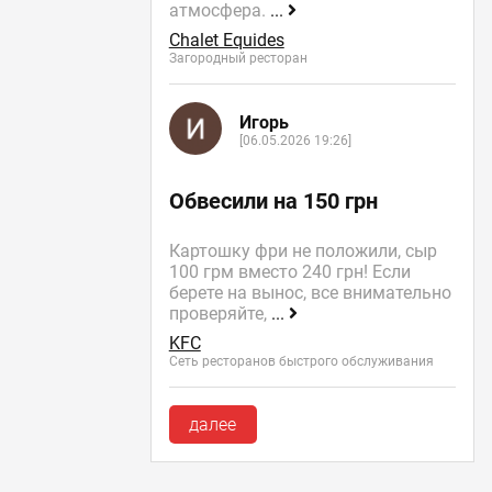
атмосфера.
...
Chalet Equides
Загородный ресторан
Игорь
[06.05.2026 19:26]
Обвесили на 150 грн
Картошку фри не положили, сыр
100 грм вместо 240 грн! Если
берете на вынос, все внимательно
проверяйте,
...
KFC
Сеть ресторанов быстрого обслуживания
далее