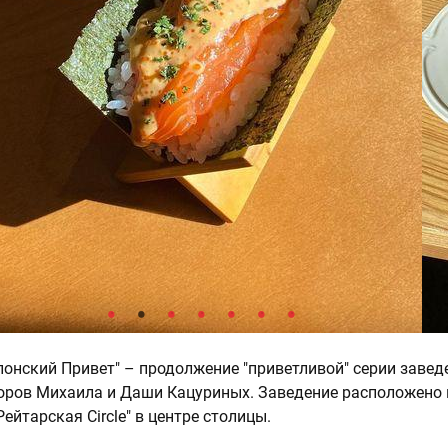
понский Привет" – продолжение "приветливой" серии завед
оров Михаила и Даши Кацуриных. Заведение расположено 
ейтарская Circle" в центре столицы.