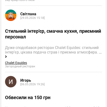
Світлана
[29.05.2026 15:18]
Стильний інтер'єр, смачна кухня, приємний
персонал
Дуже сподобався ресторан Chalet Equides: стильний
інтер’єр, цікава подача страв і приємна атмосфера.
...
Chalet Equides
Загородный ресторан
Игорь
[06.05.2026 19:26]
Обвесили на 150 грн