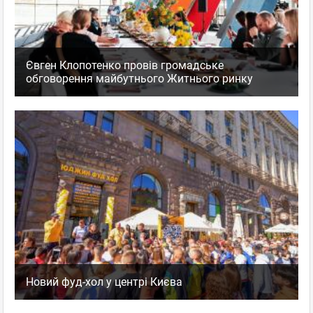
Євген Клопотенко провів громадське
обговорення майбутнього Житнього ринку
Новий фуд-хол у центрі Києва