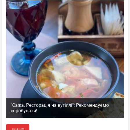
"Сажа. Ресторація на вугіллі": Рекомендуємо
спробувати!
далее