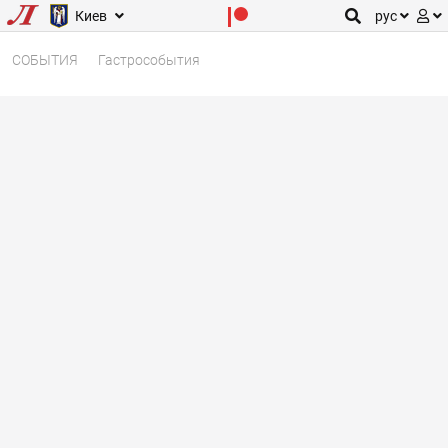
Киев
рус
СОБЫТИЯ
Гастрособытия