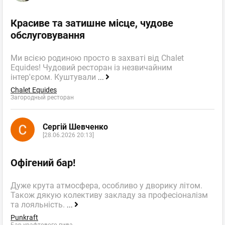
Красиве та затишне місце, чудове
обслуговування
Ми всією родиною просто в захваті від Chalet
Equides! Чудовий ресторан із незвичайним
інтер'єром. Куштували
...
Chalet Equides
Загородный ресторан
Сергій Шевченко
[28.06.2026 20:13]
Офігений бар!
Дуже крута атмосфера, особливо у дворику літом.
Також дякую колективу закладу за професіоналізм
та лояльність.
...
Punkraft
Бар крафтового пива