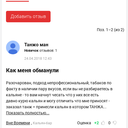
Добавить отзыв
Поз. 1–2 (из 2)
Танжо ман
Новичок
отзывов: 1
24.04.2018 12:43
Как меня обманули
Разочарован, подход непрофессиональный, табаков по
факту в наличии пару вкусов, если вы не разбираетесь в
кальяне - то вам начнут чесать что у них все есть
давно курю кальян и могу отличить что мне приносят -
заказал танж = принесли кальян в котором ТАНЖА
...
Показать полностью...
Вне Времени
,
Оценка
+2
0
Кальян-бар