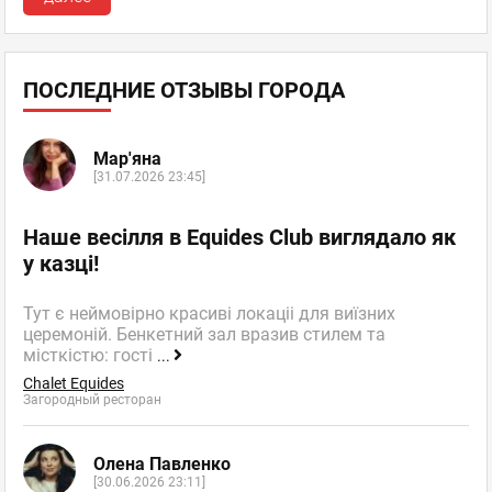
ПОСЛЕДНИЕ ОТЗЫВЫ ГОРОДА
Мар'яна
[31.07.2026 23:45]
Наше весілля в Equides Club виглядало як
у казці!
Тут є неймовірно красиві локаціі для виїзних
церемоній. Бенкетний зал вразив стилем та
місткістю: гості
...
Chalet Equides
Загородный ресторан
Олена Павленко
[30.06.2026 23:11]