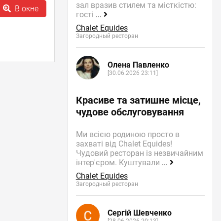
зал вразив стилем та місткістю:
В окне
гості
...
Chalet Equides
Загородный ресторан
Олена Павленко
[30.06.2026 23:11]
Красиве та затишне місце,
чудове обслуговування
Ми всією родиною просто в
захваті від Chalet Equides!
Чудовий ресторан із незвичайним
інтер'єром. Куштували
...
Chalet Equides
Загородный ресторан
Сергій Шевченко