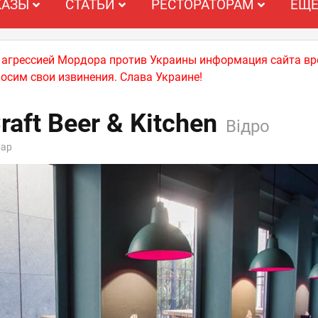
КАЗЫ
СТАТЬИ
РЕСТОРАТОРАМ
ЕЩ
й агрессией Мордора против Украины информация сайта вр
носим свои извинения. Слава Украине!
aft Beer & Kitchen
Відро
бар