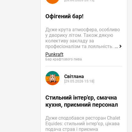
[28.06.2026 20:13]
Офігений бар!
Дуже крута атмосфера, особливо
у дворику літом. Також дякую
колективу закладу за
професіоналізм та лояльність.
...
Punkraft
Бар крафтового пива
Світлана
[29.05.2026 15:18]
Стильний інтер'єр, смачна
кухня, приємний персонал
Дуже сподобався ресторан Chalet
Equides: стильний інтер’єр, цікава
подача страв і приємна