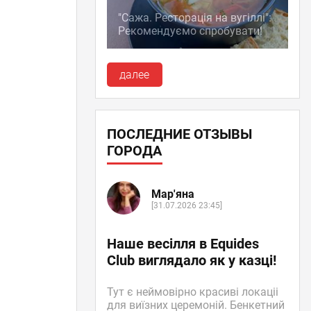
"Сажа. Ресторація на вугіллі":
Рекомендуємо спробувати!
далее
ПОСЛЕДНИЕ ОТЗЫВЫ
ГОРОДА
Мар'яна
[31.07.2026 23:45]
Наше весілля в Equides
Club виглядало як у казці!
Тут є неймовірно красиві локаціі
для виїзних церемоній. Бенкетний