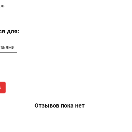
ов
я для:
узьями
в
Отзывов пока нет