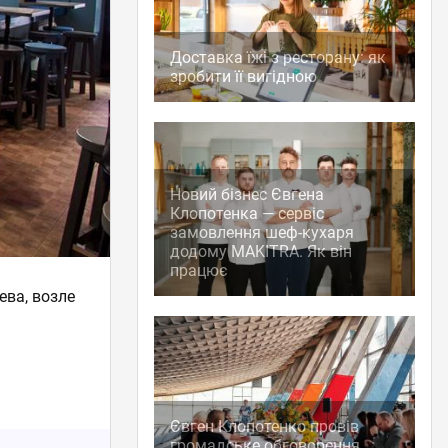
Доставка їжі з ресторану: як
зробити її вигідною
Новий бізнес Євгена
Клопотенка — сервіс
замовлення шеф-кухаря
додому MAKITRA. Як він
працює
ева, возле
Євген Клопотенко провів
громадське обговорення