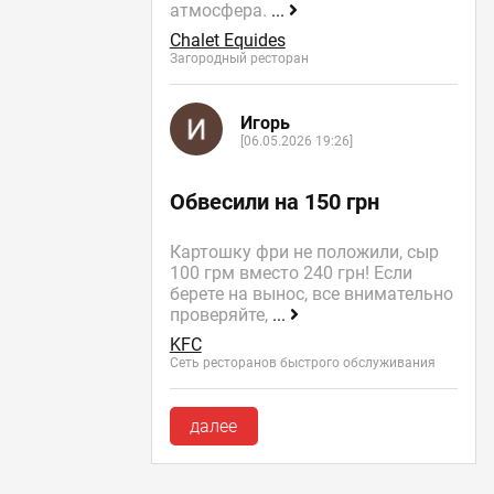
атмосфера.
...
Chalet Equides
Загородный ресторан
Игорь
[06.05.2026 19:26]
Обвесили на 150 грн
Картошку фри не положили, сыр
100 грм вместо 240 грн! Если
берете на вынос, все внимательно
проверяйте,
...
KFC
Сеть ресторанов быстрого обслуживания
далее