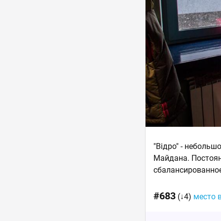
"Відро" - небольш
Майдана. Постоян
сбалансированное
#683
(↓4)
место 