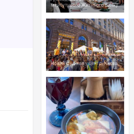
майбутнього Житнього ринку
Новий фуд-хол у центрі Києва