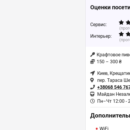
Оценки посет
Сервис:
(про
Интерьер:
(про
Крафтовое пиво
150 – 300 ₴
Киев
, Крещати
пер. Тараса Ше
+38068 546 76
Майдан Незал
Пн–Чт 12:00 - 
Дополнитель
WiFi