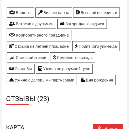
картофелем фри (250/50/100) 87-00 грн;
Неповторимый десерт австрийской кухни "Захер"
Банкета
Бизнес-ланча
Веселой вечеринки
(100) 29-00 грн
Рекомендуемые напитки - Бельгийское пиво
Встречи с друзьями
Загородного отдыха
Лефф Блонде, Лефф Бруне, Хугарден
ТВ-плазмы
Корпоративного праздника
Отдыха на летней площадке
Приятного уик-энда
Светской жизни
Семейного выхода
Свадьбы
Ужина по разумной цене
Ужина с деловыми партнерами
Дня рождения
ОТЗЫВЫ (23)
КАРТА
В окне