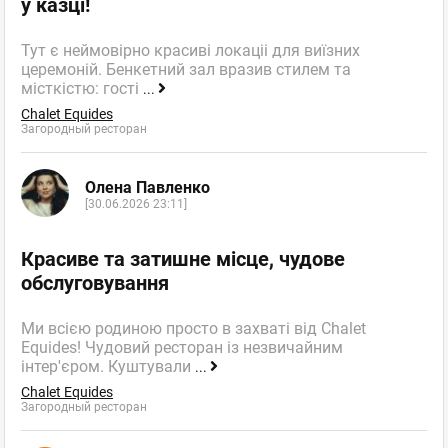
у казці!
Тут є неймовірно красиві локаціі для виїзних
церемоній. Бенкетний зал вразив стилем та
місткістю: гості
...
Chalet Equides
Загородный ресторан
Олена Павленко
[30.06.2026 23:11]
Красиве та затишне місце, чудове
обслуговування
Ми всією родиною просто в захваті від Chalet
Equides! Чудовий ресторан із незвичайним
інтер'єром. Куштували
...
Chalet Equides
Загородный ресторан