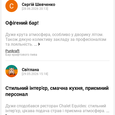
Сергій Шевченко
[28.06.2026 20:13]
Офігений бар!
Дуже крута атмосфера, особливо у дворику літом.
Також дякую колективу закладу за професіоналізм
та лояльність.
...
Punkraft
Бар крафтового пива
Світлана
[29.05.2026 15:18]
Стильний інтер'єр, смачна кухня, приємний
персонал
Дуже сподобався ресторан Chalet Equides: стильний
інтер’єр, цікава подача страв і приємна атмосфера.
...