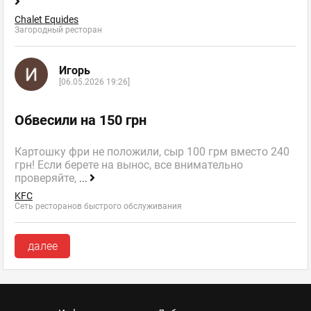
Chalet Equides
Загородный ресторан
Игорь
[06.05.2026 19:26]
Обвесили на 150 грн
Картошку фри не положили, сыр 100 грм вместо 240
грн! Если берете на вынос, все внимательно
проверяйте,
...
KFC
Сеть ресторанов быстрого обслуживания
далее