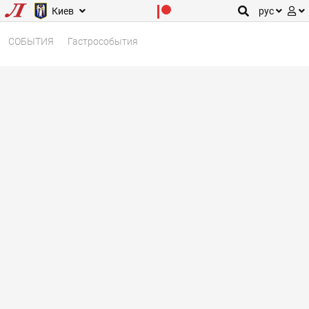
Киев
рус
СОБЫТИЯ
Гастрособытия