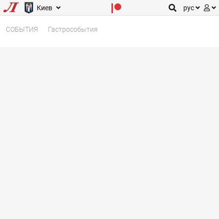
Киев
рус
СОБЫТИЯ
Гастрособытия