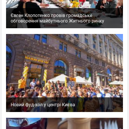
Євген Клопотенко провів громадське
обговорення майбутнього Житнього ринку
Новий фуд-хол у центрі Києва