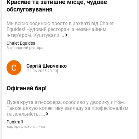
Красиве та затишне місце, чудове
обслуговування
Ми всією родиною просто в захваті від Chalet
Equides! Чудовий ресторан із незвичайним
інтер'єром. Куштували
...
Chalet Equides
Загородный ресторан
Сергій Шевченко
[28.06.2026 20:13]
Офігений бар!
Дуже крута атмосфера, особливо у дворику літом.
Також дякую колективу закладу за професіоналізм
та лояльність.
...
Punkraft
Бар крафтового пива