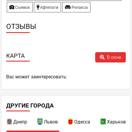
Съемок
Афтепати
Релакса
ОТЗЫВЫ
КАРТА
В окне
Ваc может заинтересовать:
ДРУГИЕ ГОРОДА
Днепр
Львов
Одесса
Харьков