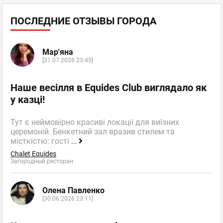
ПОСЛЕДНИЕ ОТЗЫВЫ ГОРОДА
Мар'яна
[31.07.2026 23:45]
Наше весілля в Equides Club виглядало як
у казці!
Тут є неймовірно красиві локаціі для виїзних
церемоній. Бенкетний зал вразив стилем та
місткістю: гості
...
Chalet Equides
Загородный ресторан
Олена Павленко
[30.06.2026 23:11]