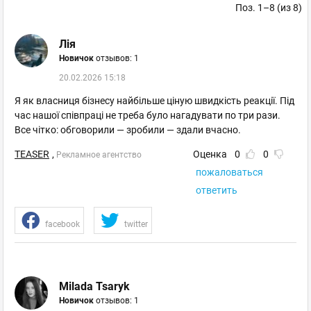
Поз. 1–8 (из 8)
Лія
Новичок
отзывов: 1
20.02.2026 15:18
Я як власниця бізнесу найбільше ціную швидкість реакції. Під
час нашої співпраці не треба було нагадувати по три рази.
Все чітко: обговорили — зробили — здали вчасно.
TEASER
,
Оценка
0
0
Рекламное агентство
пожаловаться
ответить
facebook
twitter
Milada Tsaryk
Новичок
отзывов: 1