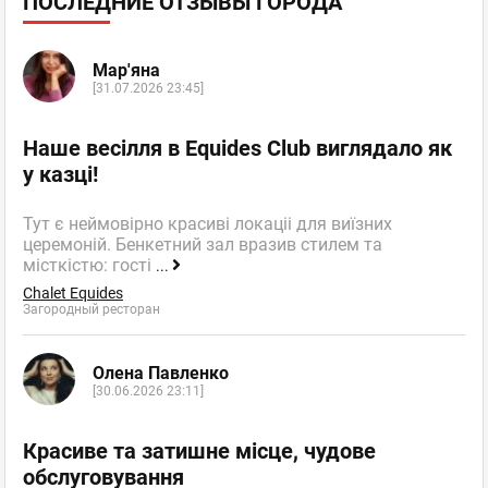
ПОСЛЕДНИЕ ОТЗЫВЫ ГОРОДА
Мар'яна
[31.07.2026 23:45]
Наше весілля в Equides Club виглядало як
у казці!
Тут є неймовірно красиві локаціі для виїзних
церемоній. Бенкетний зал вразив стилем та
місткістю: гості
...
Chalet Equides
Загородный ресторан
Олена Павленко
[30.06.2026 23:11]
Красиве та затишне місце, чудове
обслуговування