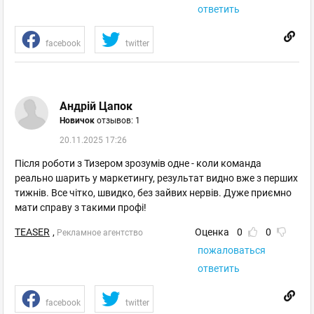
ответить
facebook
twitter
Андрій Цапок
Новичок
отзывов: 1
20.11.2025 17:26
Після роботи з Тизером зрозумів одне - коли команда
реально шарить у маркетингу, результат видно вже з перших
тижнів. Все чітко, швидко, без зайвих нервів. Дуже приємно
мати справу з такими профі!
TEASER
,
Оценка
0
0
Рекламное агентство
пожаловаться
ответить
facebook
twitter