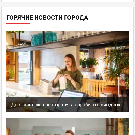
Новичок
отзывов: 2
29.09.2025 11:25
ГОРЯЧИЕ НОВОСТИ ГОРОДА
Команда молодих, але дуже професійних
людей
Відчувається драйв і креатив, з ними легко й цікаво
працювати. Водночас усе суперчітко організовано: таски,
дедлайни, звіти. Тізер — ви прям топчик!
TEASER
,
Оценка
0
0
Рекламное агентство
пожаловаться
ответить
facebook
twitter
Доставка їжі з ресторану: як зробити її вигідною
Анна Гудзь
Новичок
отзывов: 3