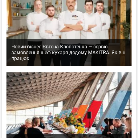
18.02.2019 13:09
Отличные специалисты с серьезным подходом к работе.
Ребята четко и правильно определили таргетинг в соц. сетях
и грамотно настроили Adwords (ключевые слова, гео-, демо-
и др), ну и конверсия на данный момент в среднем 56%.
Хочется отметить умение слушать и слышать клиента и
Новий бізнес Євгена Клопотенка — сервіс
подмечать особенности каждого продукта. За это им
замовлення шеф-кухаря додому MAKITRA. Як він
отдельный плюс.
працює
TEASER
,
Оценка
+2
0
Рекламное агентство
пожаловаться
ответить
facebook
twitter
Дарья Фомина
Новичок
отзывов: 2