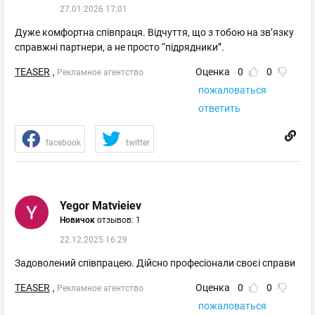
27.01.2026 17:01
Дуже комфортна співпраця. Відчуття, що з тобою на зв’язку
справжні партнери, а не просто “підрядники”.
TEASER
,
Оценка
0
0
Рекламное агентство
пожаловаться
ответить
facebook
twitter
Yegor Matvieiev
Новичок
отзывов: 1
22.12.2025 16:29
Задоволений співпрацею. Дійсно професіонали своєі справи
TEASER
,
Оценка
0
0
Рекламное агентство
пожаловаться