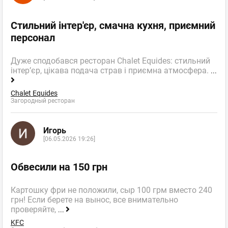
Стильний інтер'єр, смачна кухня, приємний
персонал
Дуже сподобався ресторан Chalet Equides: стильний
інтер’єр, цікава подача страв і приємна атмосфера.
...
Chalet Equides
Загородный ресторан
Игорь
[06.05.2026 19:26]
Обвесили на 150 грн
Картошку фри не положили, сыр 100 грм вместо 240
грн! Если берете на вынос, все внимательно
проверяйте,
...
KFC