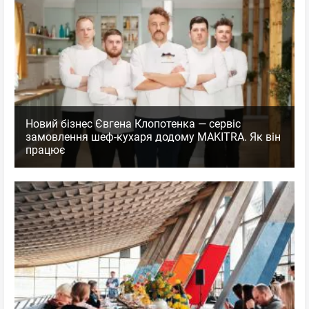
суши понравились, все вкусно. НО!!! Огорчает что за такие
деньги (не самые низкие цены по сравнению с другими суши-
заведениями) тебя обманывают и недоговаривают. В
рекламке на столе большими цифрами
...
Показать
полностью...
Тануки
,
Оценка
+1
0
Ресторан Суши-бар
пожаловаться
Новий бізнес Євгена Клопотенка — сервіс
ответить
замовлення шеф-кухаря додому MAKITRA. Як він
працює
facebook
twitter
Иванка
Гость
28.02.2012 11:42
пр-т Воссоединения