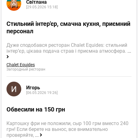
Світлана
Подскажите, пожалуйста, у Вас была акция "Именинникам
[29.05.2026 15:18]
скидки" - действует еще такая система скидок, сообщите?
спасибо за ответ. С ув. Алина.
Стильний інтер'єр, смачна кухня, приємний
Тануки
,
Оценка
0
0
Ресторан Суши-бар
персонал
пожаловаться
ответить
Дуже сподобався ресторан Chalet Equides: стильний
інтер’єр, цікава подача страв і приємна атмосфера.
...
facebook
twitter
Chalet Equides
Загородный ресторан
Елена
Гость
Игорь
[06.05.2026 19:26]
22.11.2010 21:24
Добрый день, Алина.
Обвесили на 150 грн
В Тануках продолжается акция Имениник 20%,
Картошку фри не положили, сыр 100 грм вместо 240
приходите к нам,чтобы отпраздновать у нас свой День
грн! Если берете на вынос, все внимательно
Рождения
проверяйте,
...