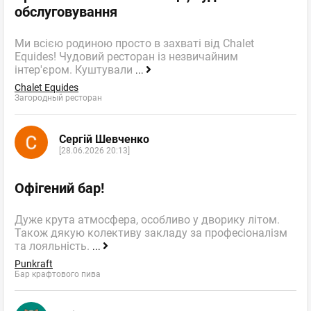
обслуговування
те же (Тануковцы, что добыть ничего нового не можете? :)),
но все очень приятные, расслабляющие, не напрягающие...
Еда по моему опыту (была там
...
Показать полностью...
Ми всією родиною просто в захваті від Chalet
Equides! Чудовий ресторан із незвичайним
Тануки
,
Оценка
0
0
Ресторан Суши-бар
інтер'єром. Куштували
...
пожаловаться
Chalet Equides
Загородный ресторан
ответить
facebook
twitter
Сергій Шевченко
[28.06.2026 20:13]
Офігений бар!
Алина
Гость
Дуже крута атмосфера, особливо у дворику літом.
Також дякую колективу закладу за професіоналізм
16.11.2010 16:28
та лояльність.
...
нужна информация
Punkraft
Бар крафтового пива
Добрый день, "Тануки".