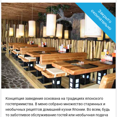
о
З
а
к
р
ы
т
о
о
к
о
н
ч
а
т
е
л
ь
н
Концепция заведения основана на традициях японского
гостеприимства. В меню собрано множество старинных и
необычных рецептов домашней кухни Японии. Во всем, будь
то заботливое обслуживание гостей или необычная подача