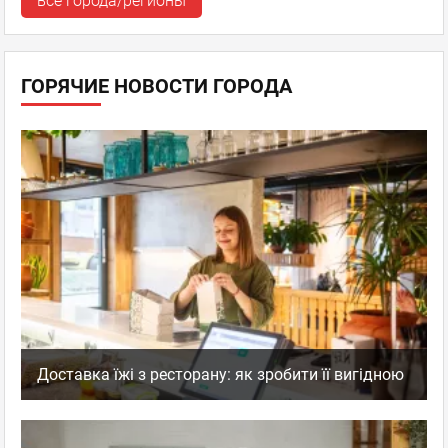
все города/регионы
На проспекте Воссоединения, Киев. Очень неприятно было
ГОРЯЧИЕ НОВОСТИ ГОРОДА
во время принятия пищи увидеть мышь, которая что-то ела
возле соседнего стола. Официантка ее боялась, поэтому
даже не подошла.
...
Показать полностью...
Тануки
,
Оценка
0
0
Ресторан Суши-бар
пожаловаться
ответить
facebook
twitter
Игорь
Доставка їжі з ресторану: як зробити її вигідною
Гость
07.06.2012 21:21
Сегодня были в Тануки на Ленинградской. Обслуживание и