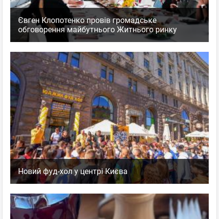
Замечательное место! Суши одни из лучших в Киеве! Очень
вкусные чаи с имбирем. Спасибо
Євген Клопотенко провів громадське
обговорення майбутнього Житнього ринку
Тануки
,
Оценка
0
0
Ресторан Суши-бар
пожаловаться
ответить
facebook
twitter
Гость
Гость
03.06.2011 09:50
унылое Тануки
Новий фуд-хол у центрі Києва
Живу рядом с Тануки. Были два раза - больше не хочется.
Обслуживание и атмосфера - самая большая проблема в
Тануки. Официанты вялые, недружелюбные, ты им