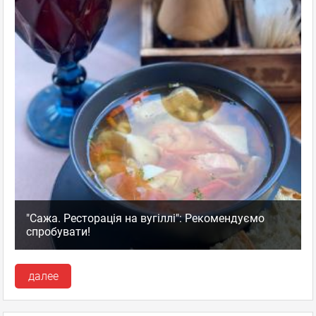
улыбаешься, а в ответ такое же унылое выражение
лица..жуть! Задаешь вопрос по меню, к примеру- "где
...
Показать полностью...
Тануки
,
Оценка
0
0
Ресторан Суши-бар
пожаловаться
ответить
facebook
twitter
Aлина
Гость
"Сажа. Ресторація на вугіллі": Рекомендуємо
03.02.2011 13:41
спробувати!
Без заголовка
далее
Сегодня заказывали на работу: имбирь-беловатого цвета и
почему-то сладкий; васаби-надо ложить ложками, остроты