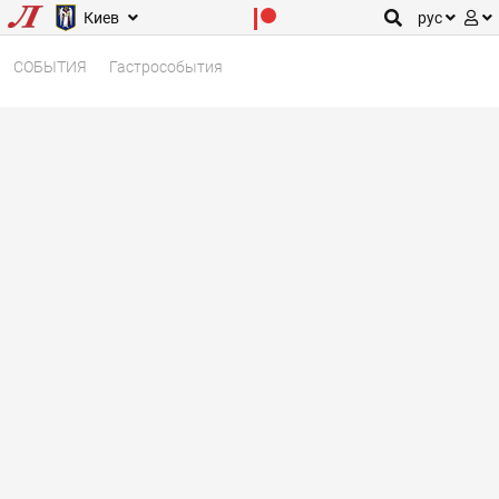
Киев
рус
СОБЫТИЯ
Гастрособытия