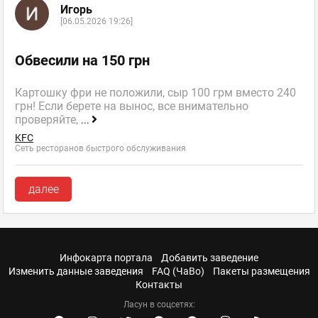
Игорь
[06.05.2026 19:26]
Обвесили на 150 грн
Картошку фри не положили, сыр 100 грм вместо 240
грн! Если берете на вынос, все внимательно
проверяйте,
...
KFC
Сеть ресторанов быстрого обслуживания
далее
Инфокарта портала
Добавить заведение
Изменить данные заведения
FAQ (ЧаВо)
Пакеты размещения
Контакты
Ласун в соцсетях: