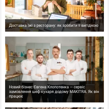
Доставка їжі з ресторану: як зробити її вигідною
Новий бізнес Євгена Клопотенка — сервіс
замовлення шеф-кухаря додому MAKITRA. Як він
працює