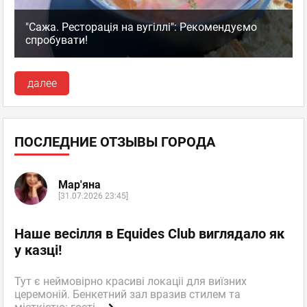
"Сажа. Ресторація на вугіллі": Рекомендуємо
спробувати!
далее
ПОСЛЕДНИЕ ОТЗЫВЫ ГОРОДА
Мар'яна
[31.07.2026 23:45]
Наше весілля в Equides Club виглядало як
у казці!
Тут є неймовірно красиві локаціі для виїзних
церемоній. Бенкетний зал вразив стилем та