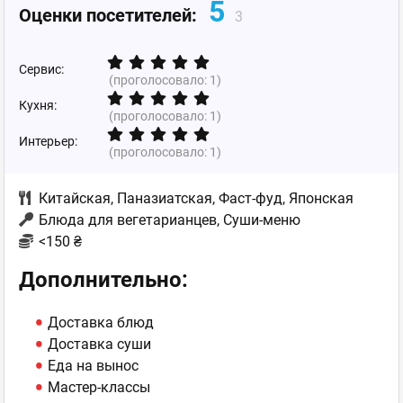
5
Оценки посетителей:
3
Сервис:
(проголосовало:
1
)
Кухня:
(проголосовало:
1
)
Интерьер:
(проголосовало:
1
)
Китайская
,
Паназиатская
,
Фаст-фуд
,
Японская
Блюда для вегетарианцев, Суши-меню
<150 ₴
Дополнительно:
Доставка блюд
Доставка суши
Еда на вынос
Мастер-классы