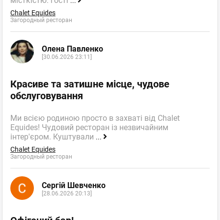
місткістю: гості
...
Chalet Equides
Загородный ресторан
Олена Павленко
[30.06.2026 23:11]
Красиве та затишне місце, чудове
обслуговування
Ми всією родиною просто в захваті від Chalet
Equides! Чудовий ресторан із незвичайним
інтер'єром. Куштували
...
Chalet Equides
Загородный ресторан
Сергій Шевченко
[28.06.2026 20:13]