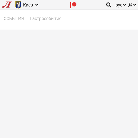
Киев
рус
СОБЫТИЯ
Гастрособытия