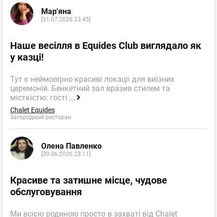
Мар'яна
[31.07.2026 23:45]
Наше весілля в Equides Club виглядало як
у казці!
Тут є неймовірно красиві локаціі для виїзних
церемоній. Бенкетний зал вразив стилем та
місткістю: гості
...
Chalet Equides
Загородный ресторан
Олена Павленко
[30.06.2026 23:11]
Красиве та затишне місце, чудове
обслуговування
Ми всією родиною просто в захваті від Chalet