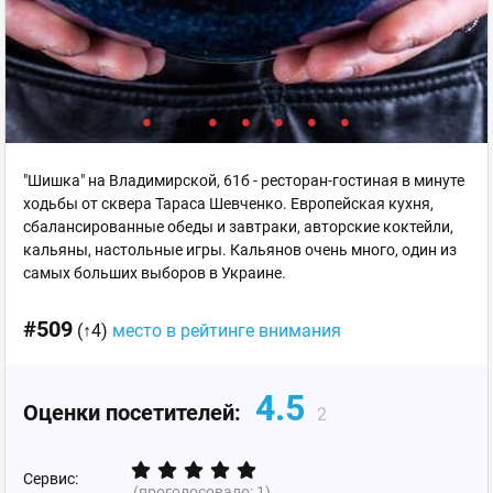
"Шишка" на Владимирской, 61б - ресторан-гостиная в минуте
ходьбы от сквера Тараса Шевченко. Европейская кухня,
сбалансированные обеды и завтраки, авторские коктейли,
кальяны, настольные игры. Кальянов очень много, один из
самых больших выборов в Украине.
#509
(↑4)
место в рейтинге внимания
4.5
Оценки посетителей:
2
Сервис:
(проголосовало:
1
)