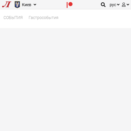
Киев
рус
СОБЫТИЯ
Гастрособытия