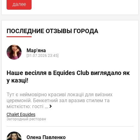
далее
ПОСЛЕДНИЕ ОТЗЫВЫ ГОРОДА
Мар'яна
[31.07.2026 23:45]
Наше весілля в Equides Club виглядало як
у казці!
Тут є неймовірно красиві локаціі для виїзних
церемоній. Бенкетний зал вразив стилем та
місткістю: гості
...
Chalet Equides
Загородный ресторан
Олена Павленко