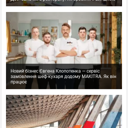
Новий бізнес Євгена Клопотенка — сервіс
замовлення шеф-кухаря додому MAKITRA. Як він
працює