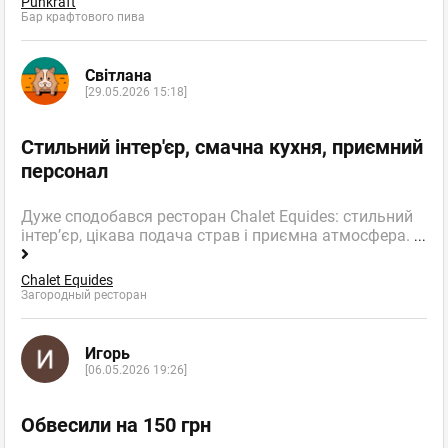
Punkraft
Бар крафтового пива
Світлана
[29.05.2026 15:18]
Стильний інтер'єр, смачна кухня, приємний
персонал
Дуже сподобався ресторан Chalet Equides: стильний
інтер’єр, цікава подача страв і приємна атмосфера.
...
Chalet Equides
Загородный ресторан
Игорь
[06.05.2026 19:26]
Обвесили на 150 грн