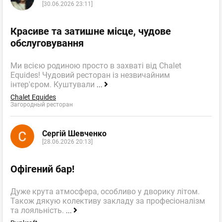
[30.06.2026 23:11]
Красиве та затишне місце, чудове
обслуговування
Ми всією родиною просто в захваті від Chalet
Equides! Чудовий ресторан із незвичайним
інтер'єром. Куштували
...
Chalet Equides
Загородный ресторан
Сергій Шевченко
[28.06.2026 20:13]
Офігений бар!
Дуже крута атмосфера, особливо у дворику літом.
Також дякую колективу закладу за професіоналізм
та лояльність.
...