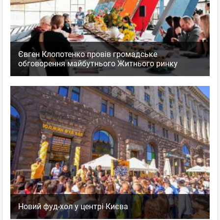
Євген Клопотенко провів громадське
обговорення майбутнього Житнього ринку
Новий фуд-хол у центрі Києва