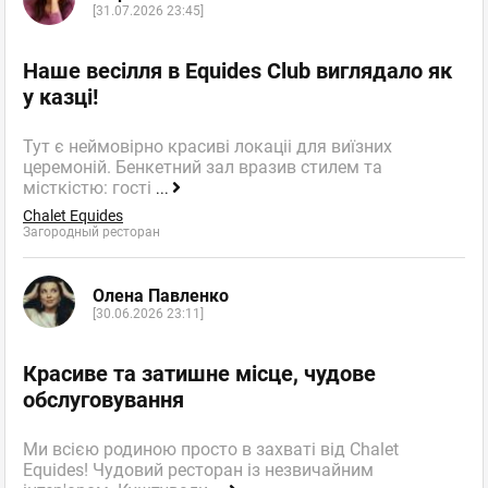
[31.07.2026 23:45]
Наше весілля в Equides Club виглядало як
у казці!
Тут є неймовірно красиві локаціі для виїзних
церемоній. Бенкетний зал вразив стилем та
місткістю: гості
...
Chalet Equides
Загородный ресторан
Олена Павленко
[30.06.2026 23:11]
Красиве та затишне місце, чудове
обслуговування
Ми всією родиною просто в захваті від Chalet
Equides! Чудовий ресторан із незвичайним