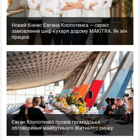
Новий бізнес Євгена Клопотенка — сервіс
замовлення шеф-кухаря додому MAKITRA. Як він
працює
Євген Клопотенко провів громадське
обговорення майбутнього Житнього ринку