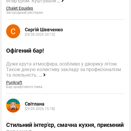
інтер'єром. Куштували
...
Chalet Equides
Загородный ресторан
Сергій Шевченко
[28.06.2026 20:13]
Офігений бар!
Дуже крута атмосфера, особливо у дворику літом.
Також дякую колективу закладу за професіоналізм
та лояльність.
...
Punkraft
Бар крафтового пива
Світлана
[29.05.2026 15:18]
Стильний інтер'єр, смачна кухня, приємний