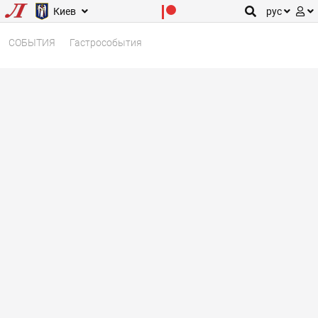
Киев
рус
СОБЫТИЯ
Гастрособытия