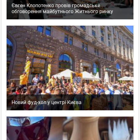
Євген Клопотенко провів громадське
обговорення майбутнього Житнього ринку
Новий фуд-хол у центрі Києва