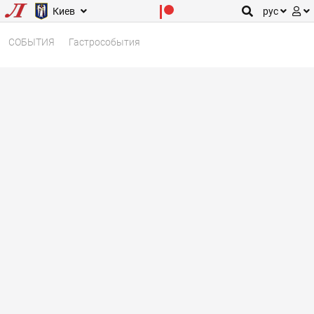
Киев
рус
СОБЫТИЯ
Гастрособытия