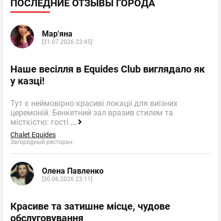
ПОСЛЕДНИЕ ОТЗЫВЫ ГОРОДА
Мар'яна
[31.07.2026 23:45]
Наше весілля в Equides Club виглядало як
у казці!
Тут є неймовірно красиві локаціі для виїзних
церемоній. Бенкетний зал вразив стилем та
місткістю: гості
...
Chalet Equides
Загородный ресторан
Олена Павленко
[30.06.2026 23:11]
Красиве та затишне місце, чудове
обслуговування