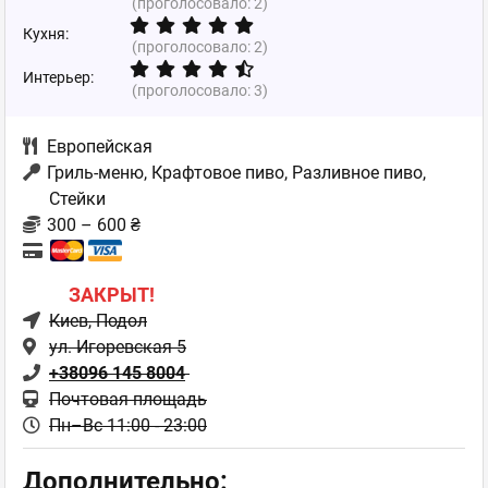
(проголосовало:
2
)
Кухня:
(проголосовало:
2
)
Интерьер:
(проголосовало:
3
)
Европейская
Гриль-меню, Крафтовое пиво, Разливное пиво,
Стейки
300 – 600 ₴
ЗАКРЫТ!
Киев
, Подол
ул. Игоревская 5
+38096 145 8004
Почтовая площадь
Пн–Вс 11:00 - 23:00
Дополнительно: