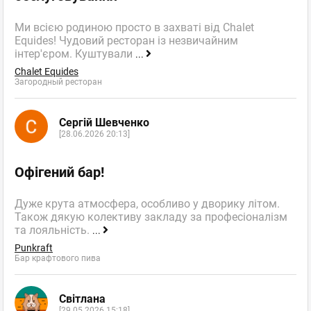
Ми всією родиною просто в захваті від Chalet
Equides! Чудовий ресторан із незвичайним
інтер'єром. Куштували
...
Chalet Equides
Загородный ресторан
Сергій Шевченко
[28.06.2026 20:13]
Офігений бар!
Дуже крута атмосфера, особливо у дворику літом.
Також дякую колективу закладу за професіоналізм
та лояльність.
...
Punkraft
Бар крафтового пива
Світлана
[29.05.2026 15:18]