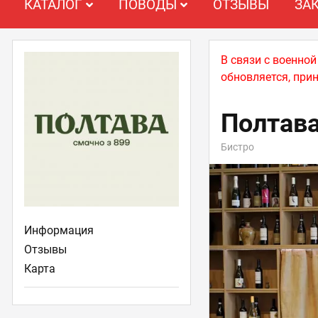
КАТАЛОГ
ПОВОДЫ
ОТЗЫВЫ
ЗА
В связи с военно
обновляется, при
Полтав
Бистро
Информация
Отзывы
Карта