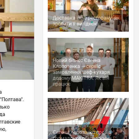
Доставка їжі з ресторану: як
зробити її вигідною
Новий бізнес Євгена
Клопотенка — сервіс
замовлення шеф-кухаря
додому MAKITRA. Як він
працює
а
"Полтава".
лько
юда
лтавские
ую,
Євген Клопотенко провів
громадське обговорення