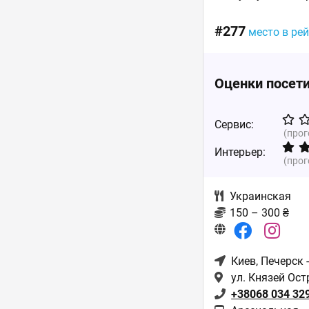
#277
место в ре
Оценки посет
Сервис:
(про
Интерьер:
(про
Украинская
150 – 300 ₴
Киев
, Печерск 
ул. Князей Ост
+38068 034 32