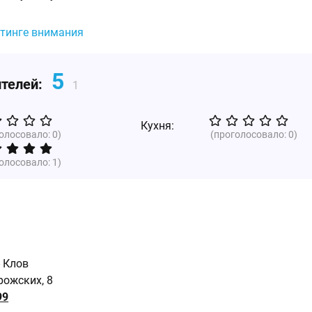
йтинге внимания
5
ителей:
1
Кухня:
голосовало:
0
)
(проголосовало:
0
)
голосовало:
1
)
- Клов
рожских, 8
99