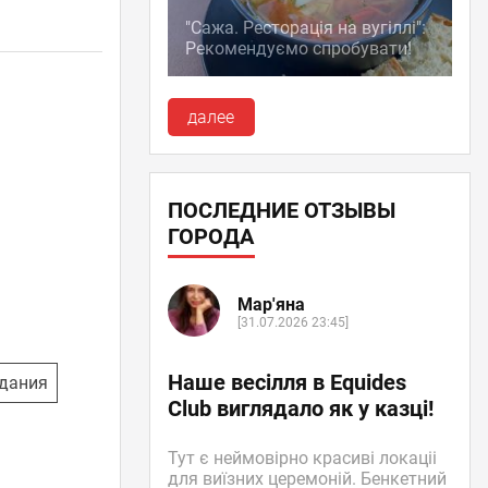
"Сажа. Ресторація на вугіллі":
Рекомендуємо спробувати!
далее
ПОСЛЕДНИЕ ОТЗЫВЫ
ГОРОДА
Мар'яна
[31.07.2026 23:45]
Наше весілля в Equides
дания
Club виглядало як у казці!
Тут є неймовірно красиві локаціі
для виїзних церемоній. Бенкетний