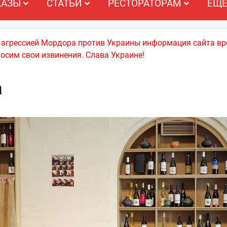
КАЗЫ
СТАТЬИ
РЕСТОРАТОРАМ
ЕЩ
й агрессией Мордора против Украины информация сайта вр
носим свои извинения. Слава Украине!
а