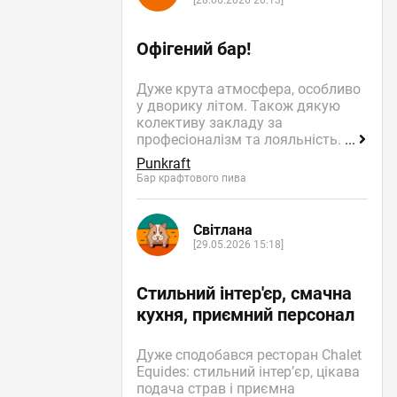
[28.06.2026 20:13]
Офігений бар!
Дуже крута атмосфера, особливо
у дворику літом. Також дякую
колективу закладу за
професіоналізм та лояльність.
...
Punkraft
Бар крафтового пива
Світлана
[29.05.2026 15:18]
Стильний інтер'єр, смачна
кухня, приємний персонал
Дуже сподобався ресторан Chalet
Equides: стильний інтер’єр, цікава
подача страв і приємна