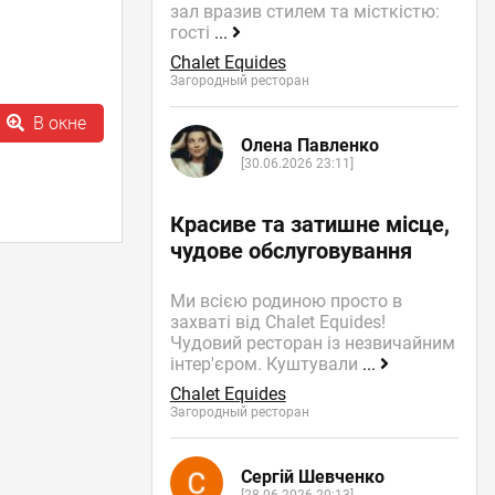
зал вразив стилем та місткістю:
гості
...
Chalet Equides
Загородный ресторан
В окне
Олена Павленко
[30.06.2026 23:11]
Красиве та затишне місце,
чудове обслуговування
Ми всією родиною просто в
захваті від Chalet Equides!
Чудовий ресторан із незвичайним
інтер'єром. Куштували
...
Chalet Equides
Загородный ресторан
Сергій Шевченко