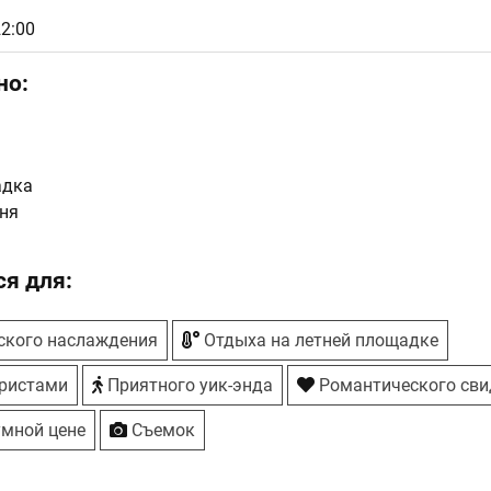
22:00
но:
адка
ня
я для:
ского наслаждения
Отдыха на летней площадке
ристами
Приятного уик-энда
Романтического сви
умной цене
Съемок