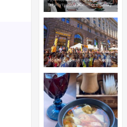
майбутнього Житнього ринку
Новий фуд-хол у центрі Києва