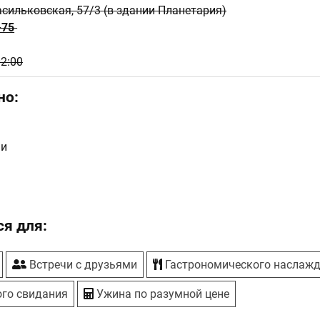
асильковская, 57/3 (в здании Планетария)
-75
02:00
но:
ши
я для:
Встречи с друзьями
Гастрономического наслаж
го свидания
Ужина по разумной цене