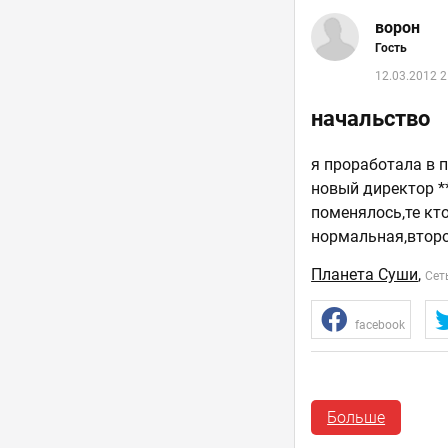
ворон
Гость
12.03.2012 2
начальство
я проработала в 
новый директор **
поменялось,те кто
нормальная,втор
Планета Суши
,
Сет
facebook
Марк
Больше
Гость