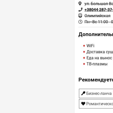
ул. Большая В
+38044 287-37
Олимпийская
Пн–Вс 11:00 - 
Дополнитель
WiFi
Доставка су
Еда на вынос
ТВ-плазмы
Рекомендуетс
Бизнес-ланча
Романтическо