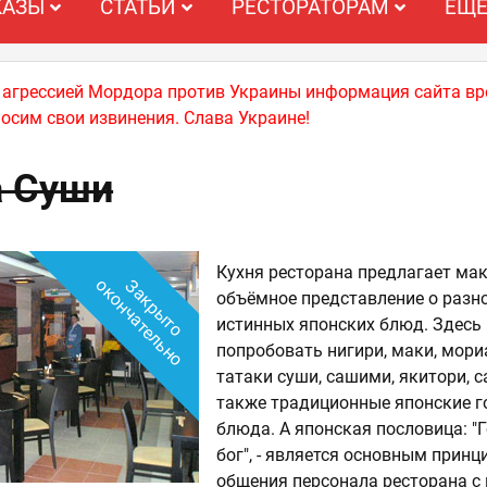
КАЗЫ
СТАТЬИ
РЕСТОРАТОРАМ
ЕЩ
й агрессией Мордора против Украины информация сайта вр
носим свои извинения. Слава Украине!
а Суши
Кухня ресторана предлагает ма
о
З
а
к
р
ы
т
о
о
к
о
н
ч
а
т
е
л
ь
н
объёмное представление о разн
истинных японских блюд. Здесь
попробовать нигири, маки, мори
татаки суши, сашими, якитори, с
также традиционные японские г
блюда. А японская пословица: "Г
бог", - является основным прин
общения персонала ресторана 