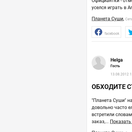
Официантки - отмо
уселся играть в 
Планета Суши
,
Сет
facebook
Helga
Гость
13.08.2012 1
ОБХОДИТЕ С
"Планета Суши" на
довольно часто ел
встретили словам
заказ,
...
Показать 