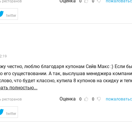
Оценка
0
0
пожаловатьс
ь ресторанов
twitter
2:19
жу честно, люблю благодаря купонам Сейв Макс :) Если бы
 о его существовании. А так, выслушав менеджера компан
слово, что будет классно, купила 8 купонов на скидку и теп
ать полностью...
Оценка
0
0
пожаловатьс
ь ресторанов
twitter