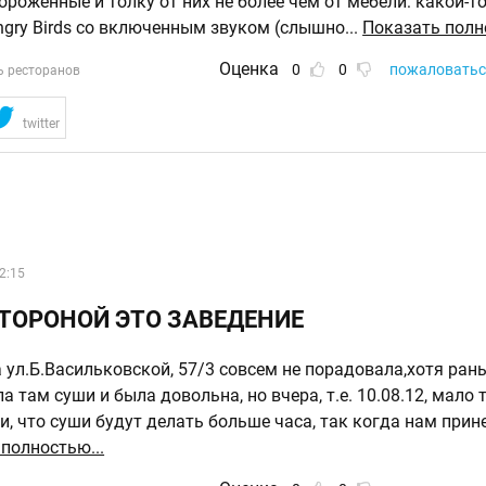
роженные и толку от них не более чем от мебели: какой-т
Angry Birds со включенным звуком (слышно
...
Показать полн
Оценка
0
0
пожаловатьс
ь ресторанов
twitter
2:15
ТОРОНОЙ ЭТО ЗАВЕДЕНИЕ
 ул.Б.Васильковской, 57/3 совсем не порадовала,хотя ран
а там суши и была довольна, но вчера, т.е. 10.08.12, мало т
и, что суши будут делать больше часа, так когда нам прин
полностью...