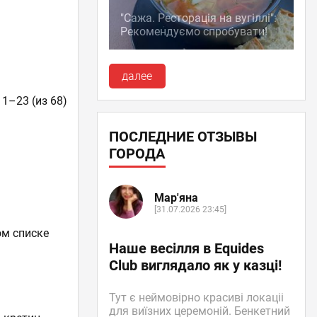
"Сажа. Ресторація на вугіллі":
Рекомендуємо спробувати!
далее
 1–23 (из 68)
ПОСЛЕДНИЕ ОТЗЫВЫ
ГОРОДА
Мар'яна
[31.07.2026 23:45]
ом списке
Наше весілля в Equides
Club виглядало як у казці!
Тут є неймовірно красиві локаціі
для виїзних церемоній. Бенкетний