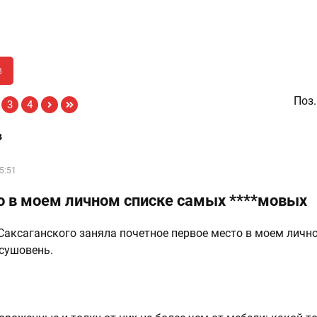
в
Поз.
3
4
в
5:51
о в моем личном списке самых ****мовых
Саксаганского заняла почетное первое место в моем личн
сушовень.