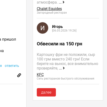
атмосфера.
...
Chalet Equides
Загородный ресторан
Игорь
[06.05.2026 19:26]
да пришол
Обвесили на 150 грн
дна
Картошку фри не положили, сыр
100 грм вместо 240 грн! Если
берете на вынос, все внимательно
я
ответить
проверяйте,
...
KFC
Сеть ресторанов быстрого обслуживания
далее