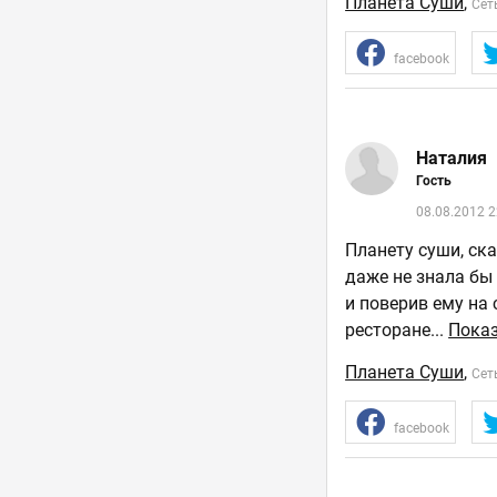
Планета Суши
,
Сет
facebook
Наталия
Гость
08.08.2012 2
Планету суши, ска
даже не знала бы
и поверив ему на 
ресторане
...
Показ
Планета Суши
,
Сет
facebook