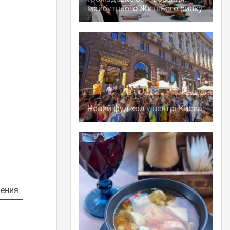
майбутнього Житнього ринку
Новий фуд-хол у центрі Києва
дения