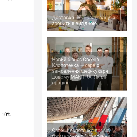
Доставка їжі з ресторану: як
зробити її вигідною
Новий бізнес Євгена
Клопотенка — сервіс
замовлення шеф-кухаря
додому MAKITRA. Як він
працює
- 10%
Євген Клопотенко провів
громадське обговорення