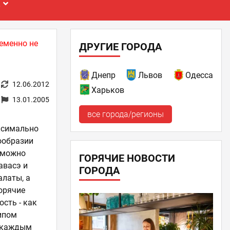
Е
еменно не
ДРУГИЕ ГОРОДА
Днепр
Львов
Одесса
12.06.2012
Харьков
13.01.2005
все города/регионы
ксимально
ообразии
 можно
ГОРЯЧИЕ НОВОСТИ
авасэ и
ГОРОДА
алаты, а
орячие
ость - как
ципом
с каждым