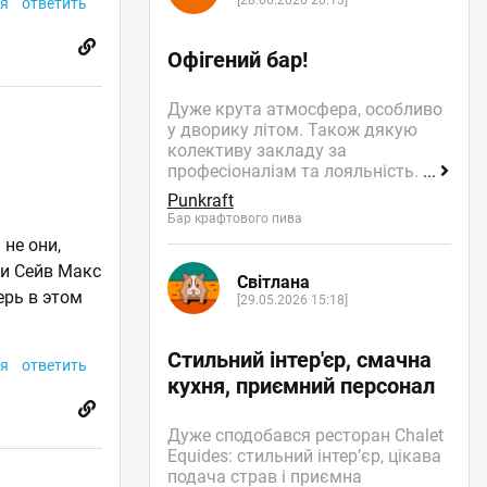
[28.06.2026 20:13]
я
ответить
Офігений бар!
Дуже крута атмосфера, особливо
у дворику літом. Також дякую
колективу закладу за
професіоналізм та лояльність.
...
Punkraft
Бар крафтового пива
 не они,
ии Сейв Макс
Світлана
ерь в этом
[29.05.2026 15:18]
Стильний інтер'єр, смачна
я
ответить
кухня, приємний персонал
Дуже сподобався ресторан Chalet
Equides: стильний інтер’єр, цікава
подача страв і приємна