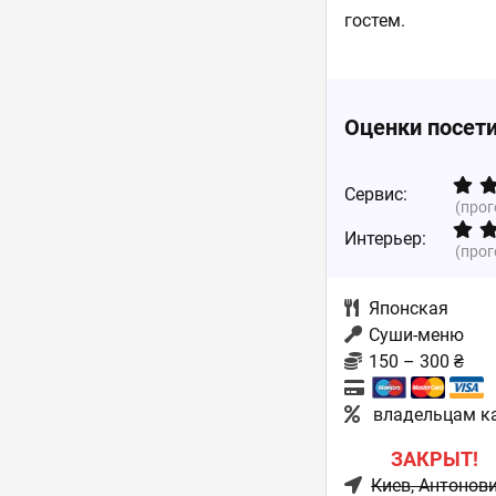
гостем.
Оценки посет
Сервис:
(про
Интерьер:
(про
Японская
Суши-меню
150 – 300 ₴
владельцам кар
ЗАКРЫТ!
Киев
, Антонов