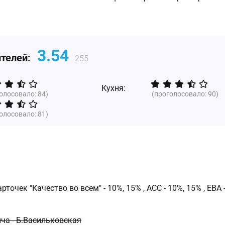
3.54
ителей:
255
Кухня:
голосовало:
84
)
(проголосовало:
90
)
голосовало:
81
)
точек "Качество во всем" - 10%, 15% , ACC - 10%, 15% , EBA 
ича - Б.Васильковская