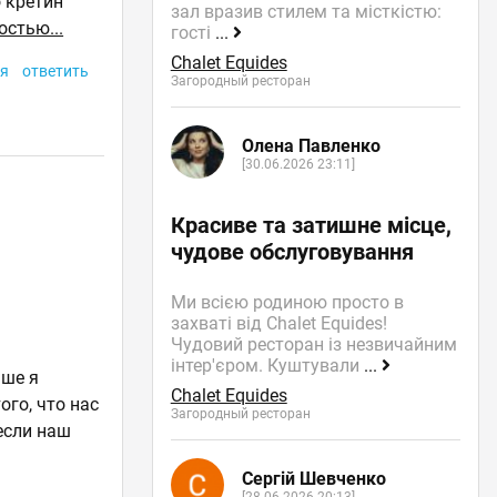
о кретин
зал вразив стилем та місткістю:
остью...
гості
...
Chalet Equides
я
ответить
Загородный ресторан
Олена Павленко
[30.06.2026 23:11]
Красиве та затишне місце,
чудове обслуговування
Ми всією родиною просто в
захваті від Chalet Equides!
Чудовий ресторан із незвичайним
інтер'єром. Куштували
...
ьше я
Chalet Equides
ого, что нас
Загородный ресторан
если наш
Сергій Шевченко