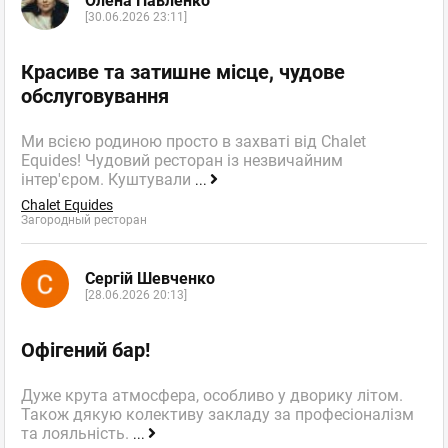
Олена Павленко
[30.06.2026 23:11]
Красиве та затишне місце, чудове
обслуговування
Ми всією родиною просто в захваті від Chalet
Equides! Чудовий ресторан із незвичайним
інтер'єром. Куштували
...
Chalet Equides
Загородный ресторан
Сергій Шевченко
[28.06.2026 20:13]
Офігений бар!
Дуже крута атмосфера, особливо у дворику літом.
Також дякую колективу закладу за професіоналізм
та лояльність.
...