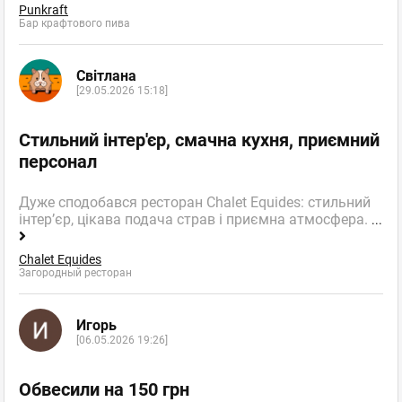
Punkraft
Бар крафтового пива
Світлана
[29.05.2026 15:18]
Стильний інтер'єр, смачна кухня, приємний
персонал
Дуже сподобався ресторан Chalet Equides: стильний
інтер’єр, цікава подача страв і приємна атмосфера.
...
Chalet Equides
Загородный ресторан
Игорь
[06.05.2026 19:26]
Обвесили на 150 грн