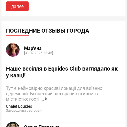
далее
ПОСЛЕДНИЕ ОТЗЫВЫ ГОРОДА
Мар'яна
[31.07.2026 23:45]
Наше весілля в Equides Club виглядало як
у казці!
Тут є неймовірно красиві локаціі для виїзних
церемоній. Бенкетний зал вразив стилем та
місткістю: гості
...
Chalet Equides
Загородный ресторан