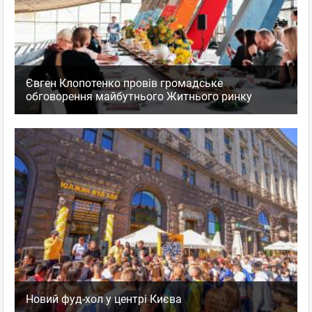
Євген Клопотенко провів громадське
обговорення майбутнього Житнього ринку
Новий фуд-хол у центрі Києва