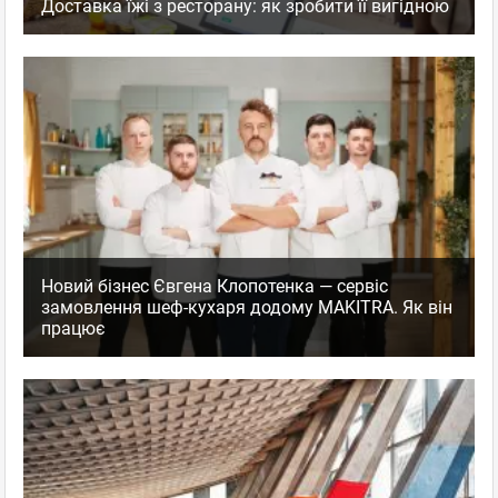
Доставка їжі з ресторану: як зробити її вигідною
Новий бізнес Євгена Клопотенка — сервіс
замовлення шеф-кухаря додому MAKITRA. Як він
працює