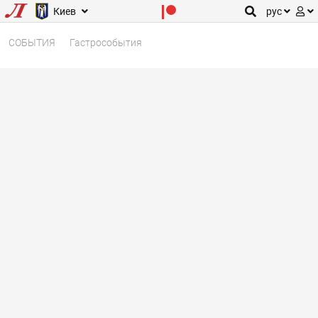
Киев
рус
СОБЫТИЯ
Гастрособытия