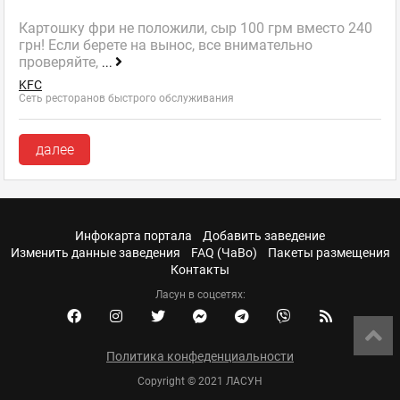
Картошку фри не положили, сыр 100 грм вместо 240
грн! Если берете на вынос, все внимательно
проверяйте,
...
KFC
Сеть ресторанов быстрого обслуживания
далее
Инфокарта портала
Добавить заведение
Изменить данные заведения
FAQ (ЧаВо)
Пакеты размещения
Контакты
Ласун в соцсетях:
Политика конфеденциальности
Copyright © 2021 ЛАСУН