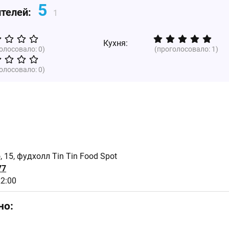
5
ителей:
1
Кухня:
голосовало:
0
)
(проголосовало:
1
)
голосовало:
0
)
, 15, фудхолл Tin Tin Food Spot
77
22:00
но: