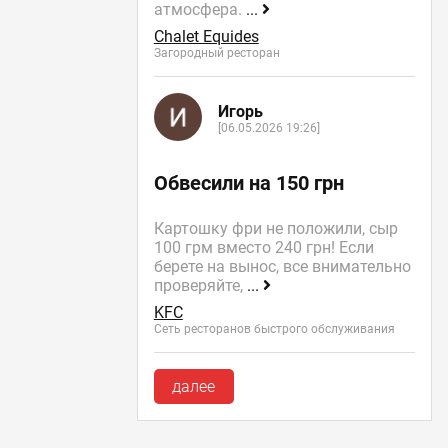
атмосфера.
...
Chalet Equides
Загородный ресторан
Игорь
[06.05.2026 19:26]
Обвесили на 150 грн
Картошку фри не положили, сыр
100 грм вместо 240 грн! Если
берете на вынос, все внимательно
проверяйте,
...
KFC
Сеть ресторанов быстрого обслуживания
далее