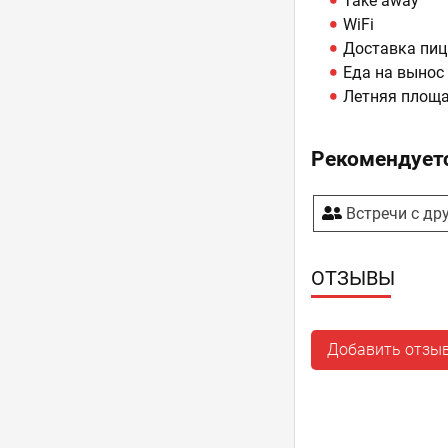
Take away
WiFi
Доставка пи
Еда на вынос
Летняя площ
Рекомендуетс
Встречи с др
ОТЗЫВЫ
Добавить отзы