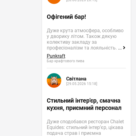
[28.06.2026 20:13]
Офігений бар!
Дуже крута атмосфера, особливо
у дворику літом. Також дякую
колективу закладу за
професіоналізм та лояльність.
...
Punkraft
Бар крафтового пива
Світлана
[29.05.2026 15:18]
Стильний інтер'єр, смачна
кухня, приємний персонал
Дуже сподобався ресторан Chalet
Equides: стильний інтер’єр, цікава
подача страв і приємна