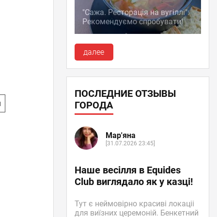
"Сажа. Ресторація на вугіллі":
Рекомендуємо спробувати!
далее
ПОСЛЕДНИЕ ОТЗЫВЫ
и
ГОРОДА
Мар'яна
[31.07.2026 23:45]
Наше весілля в Equides
Club виглядало як у казці!
Тут є неймовірно красиві локаціі
для виїзних церемоній. Бенкетний