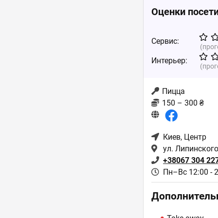
Оценки посет
Сервис:
(про
Интерьер:
(про
Пицца
150 – 300 ₴
Киев
, Центр
ул. Липинского
+38067 304 22
Пн–Вс 12:00 - 
Дополнитель