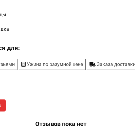
ццы
адка
я для:
узьями
Ужина по разумной цене
Заказа доставк
в
Отзывов пока нет