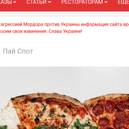
КАЗЫ
СТАТЬИ
РЕСТОРАТОРАМ
ЕЩ
й агрессией Мордора против Украины информация сайта вр
носим свои извинения. Слава Украине!
Пай Спот