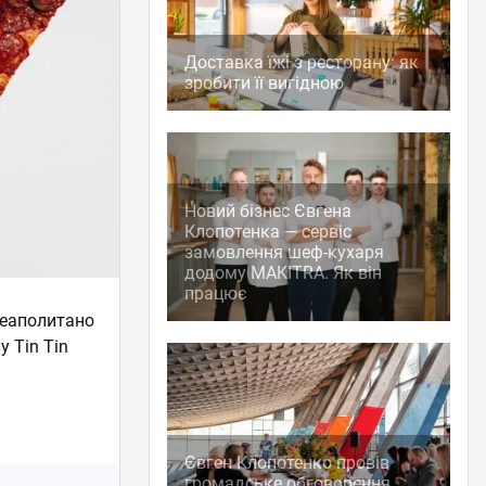
Доставка їжі з ресторану: як
зробити її вигідною
Новий бізнес Євгена
Клопотенка — сервіс
замовлення шеф-кухаря
додому MAKITRA. Як він
працює
Неаполитано
 Tin Tin
Євген Клопотенко провів
громадське обговорення