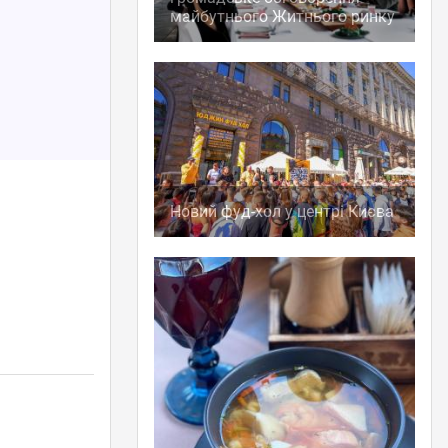
майбутнього Житнього ринку
Новий фуд-хол у центрі Києва