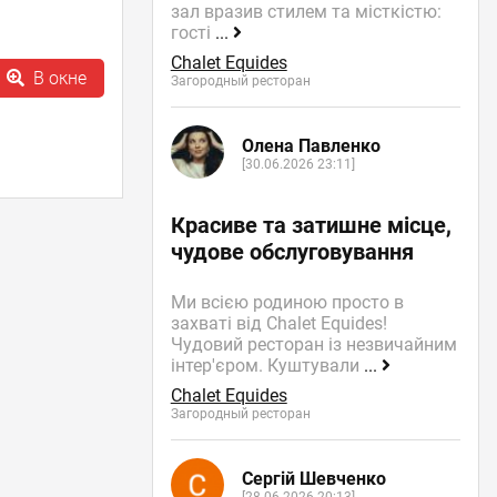
зал вразив стилем та місткістю:
гості
...
Chalet Equides
В окне
Загородный ресторан
Олена Павленко
[30.06.2026 23:11]
Красиве та затишне місце,
чудове обслуговування
Ми всією родиною просто в
захваті від Chalet Equides!
Чудовий ресторан із незвичайним
інтер'єром. Куштували
...
Chalet Equides
Загородный ресторан
Сергій Шевченко