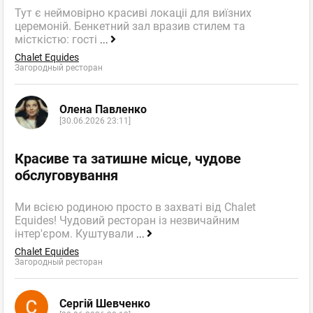
Тут є неймовірно красиві локаціі для виїзних
церемоній. Бенкетний зал вразив стилем та
місткістю: гості
...
Chalet Equides
Загородный ресторан
Олена Павленко
[30.06.2026 23:11]
Красиве та затишне місце, чудове
обслуговування
Ми всією родиною просто в захваті від Chalet
Equides! Чудовий ресторан із незвичайним
інтер'єром. Куштували
...
Chalet Equides
Загородный ресторан
Сергій Шевченко