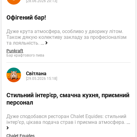
[28.06.2026 20:13]
Офігений бар!
Дуже крута атмосфера, особливо у дворику літом.
Також дякую колективу закладу за професіоналізм
та лояльність.
...
Punkraft
Бар крафтового пива
Світлана
[29.05.2026 15:18]
Стильний інтер'єр, смачна кухня, приємний
персонал
Дуже сподобався ресторан Chalet Equides: стильний
інтер’єр, цікава подача страв і приємна атмосфера.
...
Chalet Equides