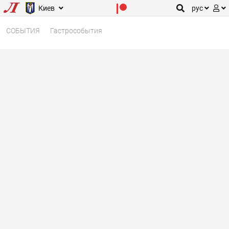
Киев
рус
СОБЫТИЯ
Гастрособытия