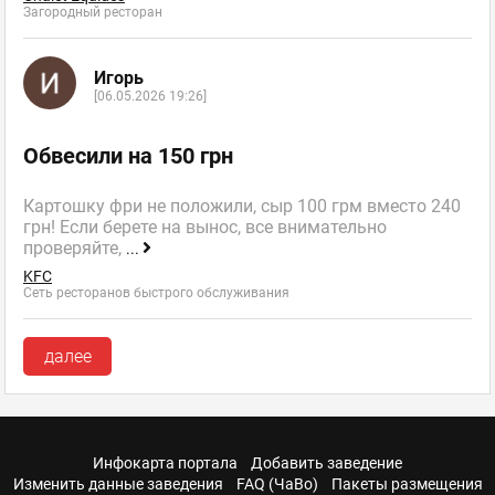
Загородный ресторан
Игорь
[06.05.2026 19:26]
Обвесили на 150 грн
Картошку фри не положили, сыр 100 грм вместо 240
грн! Если берете на вынос, все внимательно
проверяйте,
...
KFC
Сеть ресторанов быстрого обслуживания
далее
Инфокарта портала
Добавить заведение
Изменить данные заведения
FAQ (ЧаВо)
Пакеты размещения