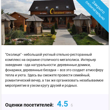
о
З
а
к
р
ы
т
о
о
к
о
н
ч
а
т
е
л
ь
н
"Околиця" - небольшой уютный отельно-ресторанный
комплекс на окраине столичного мегаполиса. Интерьер
заведения - ода натуральности: деревянные домики,
фонарики, деревянные беседки – все это создает атмосферу
тепла и уюта. Здесь вы сможете провести семейный,
романтический вечер, а так же организовать незабываемое
мероприятие в узком кругу друзей и родных.
4.5
Оценки посетителей:
6