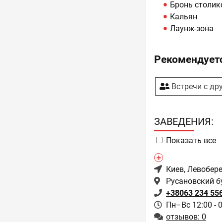
Бронь столик
Кальян
Лаунж-зона
Рекомендуетс
Встречи с др
ЗAВЕДЕНИЯ:
Показать все
Киев
, Левобер
Русановский б
+38063 234 55
Пн–Вс 12:00 - 
отзывов: 0