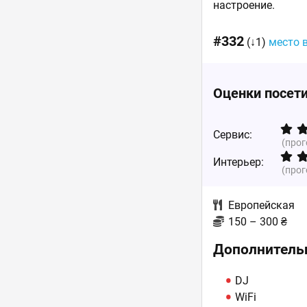
настроение.
#332
(↓1)
место 
Оценки посет
Сервис:
(про
Интерьер:
(про
Европейская
150 – 300 ₴
Дополнитель
DJ
WiFi