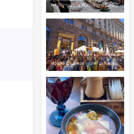
майбутнього Житнього ринку
Новий фуд-хол у центрі Києва