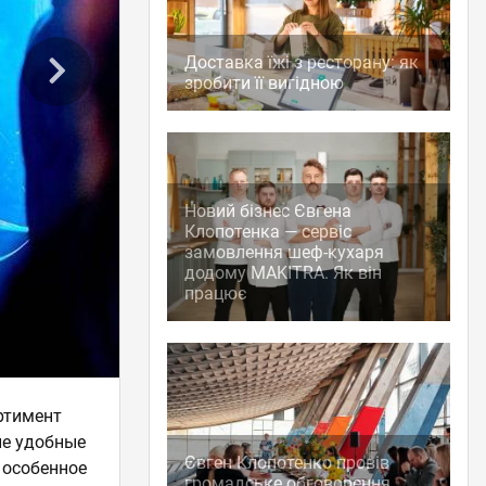
Доставка їжі з ресторану: як
зробити її вигідною
Новий бізнес Євгена
Клопотенка — сервіс
замовлення шеф-кухаря
додому MAKITRA. Як він
працює
ортимент
ие удобные
Євген Клопотенко провів
 особенное
громадське обговорення