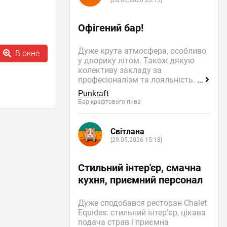
[28.06.2026 20:13]
Офігений бар!
Дуже крута атмосфера, особливо
В окне
у дворику літом. Також дякую
колективу закладу за
професіоналізм та лояльність.
...
Punkraft
Бар крафтового пива
Світлана
[29.05.2026 15:18]
Стильний інтер'єр, смачна
кухня, приємний персонал
Дуже сподобався ресторан Chalet
Equides: стильний інтер’єр, цікава
подача страв і приємна