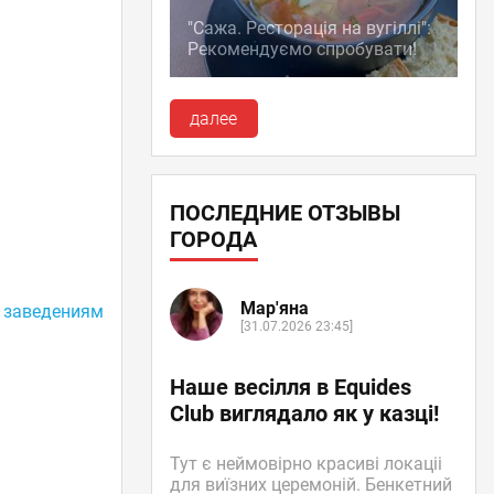
"Сажа. Ресторація на вугіллі":
Рекомендуємо спробувати!
далее
ПОСЛЕДНИЕ ОТЗЫВЫ
ГОРОДА
Мар'яна
 заведениям
[31.07.2026 23:45]
Наше весілля в Equides
Club виглядало як у казці!
Тут є неймовірно красиві локаціі
для виїзних церемоній. Бенкетний