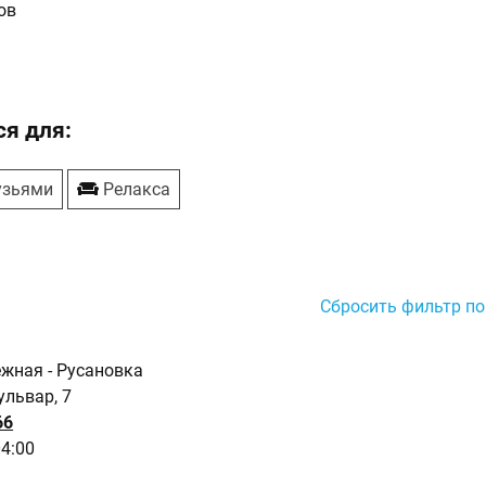
ов
я для:
узьями
Релакса
Сбросить фильтр по
ежная - Русановка
ульвар, 7
66
04:00