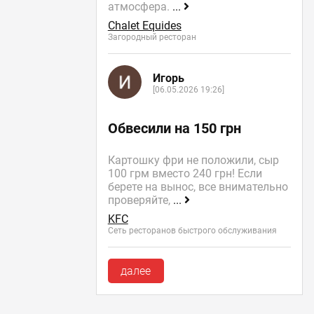
атмосфера.
...
Chalet Equides
Загородный ресторан
Игорь
[06.05.2026 19:26]
Обвесили на 150 грн
Картошку фри не положили, сыр
100 грм вместо 240 грн! Если
берете на вынос, все внимательно
проверяйте,
...
KFC
Сеть ресторанов быстрого обслуживания
далее