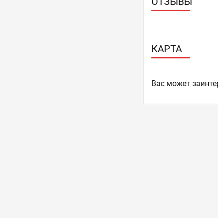
ОТЗЫВЫ
КАРТА
Ваc может заинте