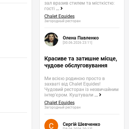
зал вразив стилем та місткістю:
гості
...
Chalet Equides
Загородный ресторан
Олена Павленко
[30.06.2026 23:11]
Красиве та затишне місце,
чудове обслуговування
Ми всією родиною просто в
захваті від Chalet Equides!
Чудовий ресторан із незвичайним
інтер'єром. Куштували
...
Chalet Equides
Загородный ресторан
Сергій Шевченко