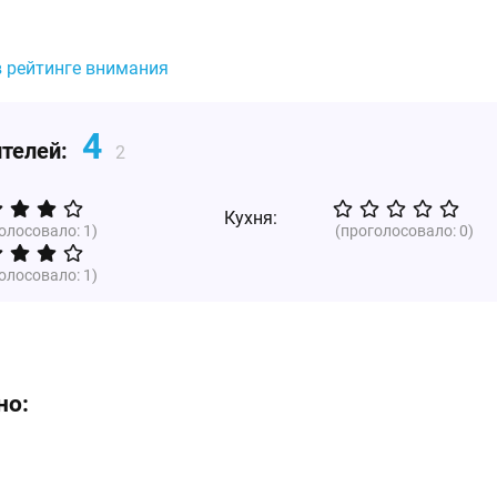
в рейтинге внимания
4
ителей:
2
Кухня:
голосовало:
1
)
(проголосовало:
0
)
голосовало:
1
)
но: