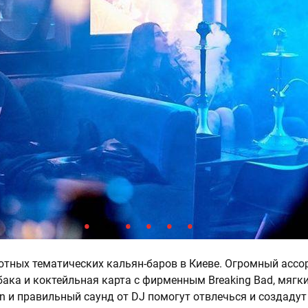
 уютных тематических кальян-баров в Киеве. Огромный асс
бака и коктейльная карта с фирменным Breaking Bad, мягк
on и правильный саунд от DJ помогут отвлечься и создадут