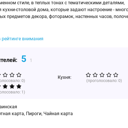
менном стиле, в теплых тонах с тематическими деталями,
 кухни-столовой дома, которые задают настроение - мног
ных предметов декора, фоторамок, настенных часов, полоче
в рейтинге внимания
5
ителей:
1
Кухня:
голосовало:
0
)
(проголосовало:
0
)
голосовало:
1
)
аинская
тная карта, Пироги, Чайная карта