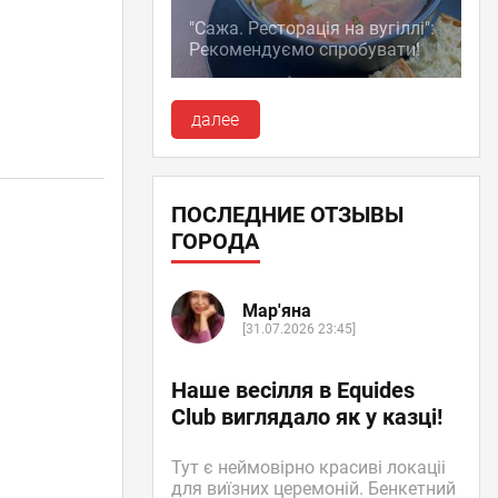
"Сажа. Ресторація на вугіллі":
Рекомендуємо спробувати!
далее
ПОСЛЕДНИЕ ОТЗЫВЫ
ГОРОДА
Мар'яна
[31.07.2026 23:45]
Наше весілля в Equides
Club виглядало як у казці!
Тут є неймовірно красиві локаціі
для виїзних церемоній. Бенкетний