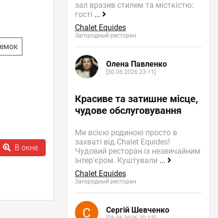
зал вразив стилем та місткістю:
гості
...
Chalet Equides
Загородный ресторан
емок
Олена Павленко
[30.06.2026 23:11]
Красиве та затишне місце,
чудове обслуговування
Ми всією родиною просто в
захваті від Chalet Equides!
В окне
Чудовий ресторан із незвичайним
інтер'єром. Куштували
...
Chalet Equides
Загородный ресторан
Сергій Шевченко