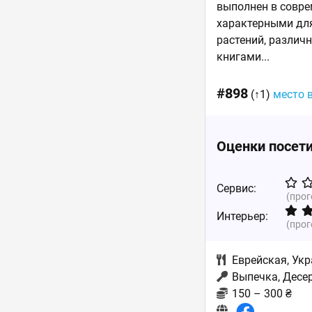
выполнен в совре
характерными для
растений, различ
книгами...
#898
(↑1)
место 
Оценки посет
Сервис:
(про
Интерьер:
(про
Еврейская
,
Укр
Выпечка, Десер
150 – 300 ₴