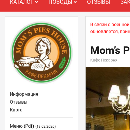
КАТАЛОГ
ПОВОДЫ
ОТЗЫВЫ
ЗА
В связи с военно
обновляется, при
Mom’s P
Кафе Пекарня
Информация
Отзывы
Карта
Меню (pdf)
(19.02.2020)