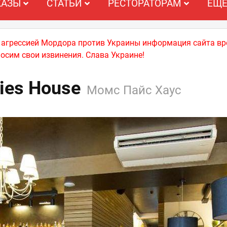
КАЗЫ
СТАТЬИ
РЕСТОРАТОРАМ
ЕЩ
й агрессией Мордора против Украины информация сайта вр
носим свои извинения. Слава Украине!
ies House
Момс Пайс Хаус