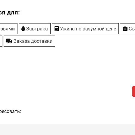
я для:
узьями
Завтрака
Ужина по разумной цене
Съ
Заказа доставки
ресовать: