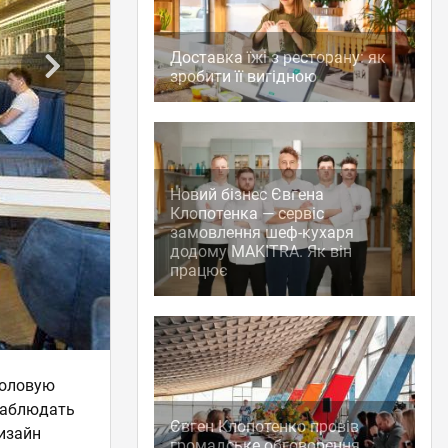
Доставка їжі з ресторану: як
зробити її вигідною
Новий бізнес Євгена
Клопотенка — сервіс
замовлення шеф-кухаря
додому MAKITRA. Як він
працює
толовую
наблюдать
Євген Клопотенко провів
Дизайн
громадське обговорення