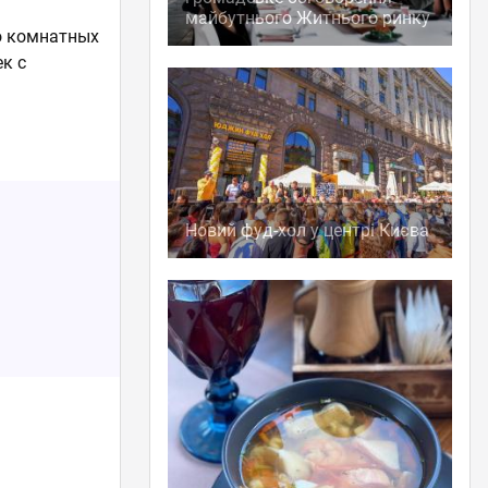
майбутнього Житнього ринку
о комнатных
к с
Новий фуд-хол у центрі Києва