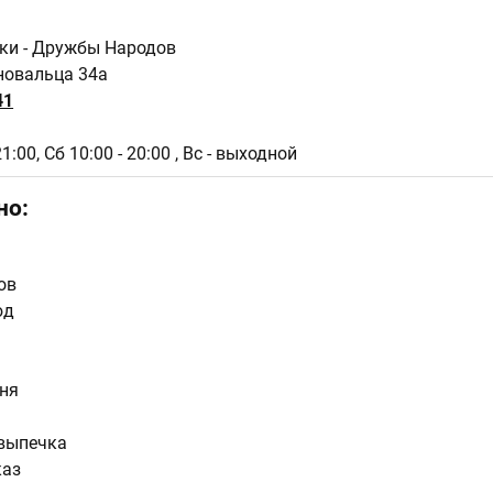
нки - Дружбы Народов
оновальца 34а
41
21:00,
Сб 10:00 - 20:00 , Вс - выходной
но:
ов
юд
ня
выпечка
каз