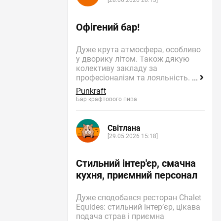
[28.06.2026 20:13]
Офігений бар!
Дуже крута атмосфера, особливо
у дворику літом. Також дякую
колективу закладу за
професіоналізм та лояльність.
...
Punkraft
Бар крафтового пива
Світлана
[29.05.2026 15:18]
Стильний інтер'єр, смачна
кухня, приємний персонал
Дуже сподобався ресторан Chalet
Equides: стильний інтер’єр, цікава
подача страв і приємна