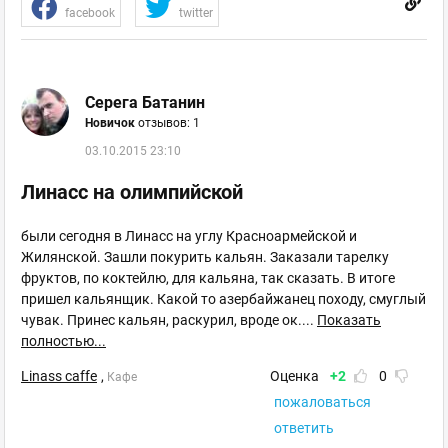
facebook
twitter
Серега Батанин
Новичок
отзывов: 1
03.10.2015 23:10
Линасс на олимпийской
были сегодня в Линасс на углу Красноармейской и
Жилянской. Зашли покурить кальян. Заказали тарелку
фруктов, по коктейлю, для кальяна, так сказать. В итоге
пришел кальянщик. Какой то азербайжанец походу, смуглый
чувак. Принес кальян, раскурил, вроде ок.
...
Показать
полностью...
Linass caffe
,
Оценка
+2
0
Кафе
пожаловаться
ответить