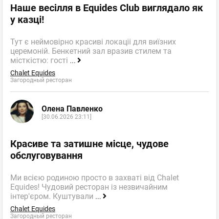
Наше весілля в Equides Club виглядало як
у казці!
Тут є неймовірно красиві локаціі для виїзних
церемоній. Бенкетний зал вразив стилем та
місткістю: гості
...
Chalet Equides
Загородный ресторан
Олена Павленко
[30.06.2026 23:11]
Красиве та затишне місце, чудове
обслуговування
Ми всією родиною просто в захваті від Chalet
Equides! Чудовий ресторан із незвичайним
інтер'єром. Куштували
...
Chalet Equides
Загородный ресторан