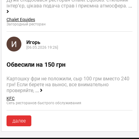
інтер’єр, цікава подача страв і приємна атмосфера.
...
Chalet Equides
Загородный ресторан
Игорь
[06.05.2026 19:26]
Обвесили на 150 грн
Картошку фри не положили, сыр 100 грм вместо 240
грн! Если берете на вынос, все внимательно
проверяйте,
...
KFC
Сеть ресторанов быстрого обслуживания
далее