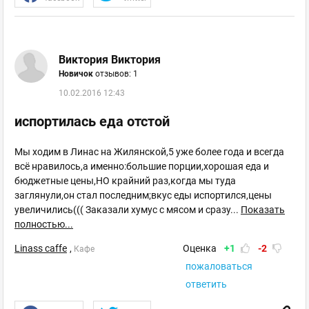
Виктория Виктория
Новичок
отзывов: 1
10.02.2016 12:43
испортилась еда отстой
Мы ходим в Линас на Жилянской,5 уже более года и всегда
всё нравилось,а именно:большие порции,хорошая еда и
бюджетные цены,НО крайний раз,когда мы туда
заглянули,он стал последним;вкус еды испортился,цены
увеличились((( Заказали хумус с мясом и сразу
...
Показать
полностью...
Linass caffe
,
Оценка
+1
-2
Кафе
пожаловаться
ответить