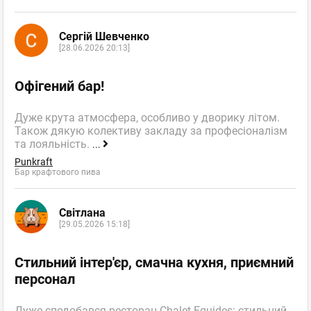
Сергій Шевченко
[28.06.2026 20:13]
Офігений бар!
Дуже крута атмосфера, особливо у дворику літом.
Також дякую колективу закладу за професіоналізм
та лояльність.
...
Punkraft
Бар крафтового пива
Світлана
[29.05.2026 15:18]
Стильний інтер'єр, смачна кухня, приємний
персонал
Дуже сподобався ресторан Chalet Equides: стильний