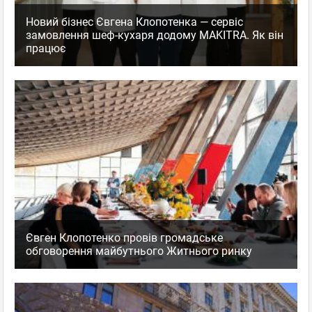
facebook
twitter
Новий бізнес Євгена Клопотенка — сервіс
замовлення шеф-кухаря додому MAKITRA. Як він
працює
Поз. 1–8 (из 8)
Євген Клопотенко провів громадське
обговорення майбутнього Житнього ринку