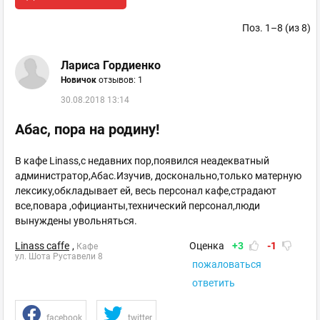
Поз. 1–8 (из 8)
Лариса Гордиенко
Новичок
отзывов: 1
30.08.2018 13:14
Абас, пора на родину!
В кафе Linass,c недавних пор,появился неадекватный
администратор,Абас.Изучив, досконально,только матерную
лексику,обкладывает ей, весь персонал кафе,страдают
все,повара ,официанты,технический персонал,люди
вынуждены увольняться.
Linass caffe
,
Оценка
+3
-1
Кафе
ул. Шота Руставели 8
пожаловаться
ответить
facebook
twitter