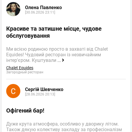
Олена Павленко
[30.06.2026 23:11]
Красиве та затишне місце, чудове
обслуговування
Ми всією родиною просто в захваті від Chalet
Equides! Чудовий ресторан із незвичайним
інтер'єром. Куштували
...
Chalet Equides
Загородный ресторан
Сергій Шевченко
[28.06.2026 20:13]
Офігений бар!
Дуже крута атмосфера, особливо у дворику літом.
Також дякую колективу закладу за професіоналізм