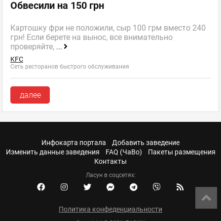
Обвесили на 150 грн
Картошку фри не положили, сыр 100 грм вместо 240
грн! Если берете на вынос, все внимательно
проверяйте,
...
KFC
Сеть ресторанов быстрого обслуживания
далее
Инфокарта портала
Добавить заведение
Изменить данные заведения
FAQ (ЧаВо)
Пакеты размещения
Контакты
Ласун в соцсетях:
Политика конфеденциальности