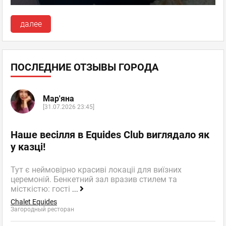
далее
ПОСЛЕДНИЕ ОТЗЫВЫ ГОРОДА
Мар'яна
[31.07.2026 23:45]
Наше весілля в Equides Club виглядало як
у казці!
Тут є неймовірно красиві локаціі для виїзних
церемоній. Бенкетний зал вразив стилем та
місткістю: гості
...
Chalet Equides
Загородный ресторан