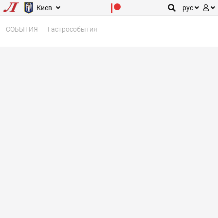
Киев
рус
СОБЫТИЯ
Гастрособытия