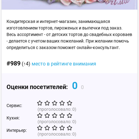
Кондитерская и интернет-магазин, занимающаяся
изготовлением тортов, пироженых и выпечки под заказ.
Весь ассортимент - от детских тортов до свадебных короваев
- делается с учетом ваших пожеланий. При желании помочь
определиться с заказом поможет онлайн-консультант.
#989
(↑4)
место в рейтинге внимания
0
Оценки посетителей:
0
Сервис:
(проголосовало:
0
)
Кухня:
(проголосовало:
0
)
Интерьер:
(проголосовало:
0
)