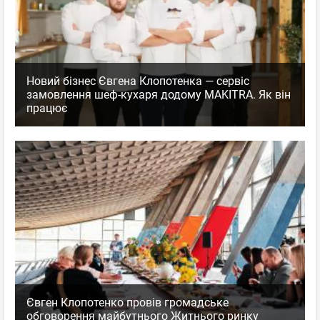
Новий бізнес Євгена Клопотенка — сервіс
замовлення шеф-кухаря додому MAKITRA. Як він
працює
Євген Клопотенко провів громадське
обговорення майбутнього Житнього ринку