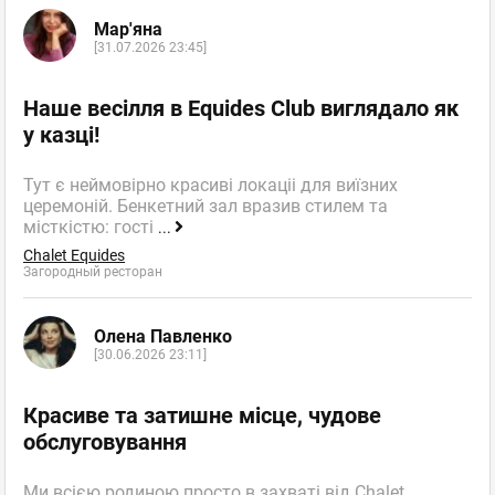
Мар'яна
[31.07.2026 23:45]
Наше весілля в Equides Club виглядало як
у казці!
Тут є неймовірно красиві локаціі для виїзних
церемоній. Бенкетний зал вразив стилем та
місткістю: гості
...
Chalet Equides
Загородный ресторан
Олена Павленко
[30.06.2026 23:11]
Красиве та затишне місце, чудове
обслуговування
Ми всією родиною просто в захваті від Chalet