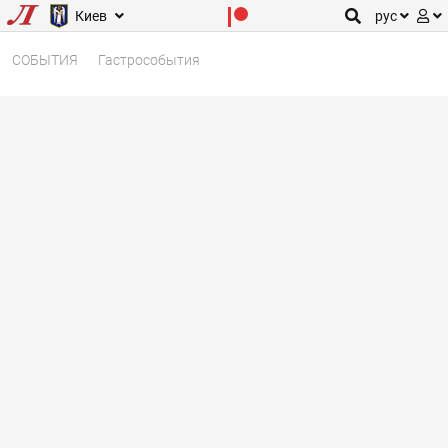
Киев
рус
СОБЫТИЯ
Гастрособытия