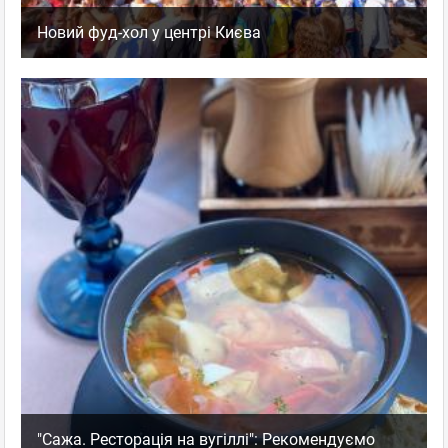
Новий фуд-хол у центрі Києва
"Сажа. Ресторація на вугіллі": Рекомендуємо