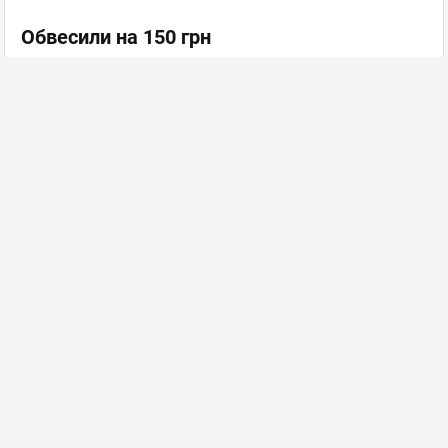
Обвесили на 150 грн
Картошку фри не положили, сыр 100 грм вместо 240
грн! Если берете на вынос, все внимательно
проверяйте,
...
KFC
Сеть ресторанов быстрого обслуживания
далее
Инфокарта портала
Добавить заведение
Изменить данные заведения
FAQ (ЧаВо)
Пакеты размещения
Контакты
Ласун в соцсетях: