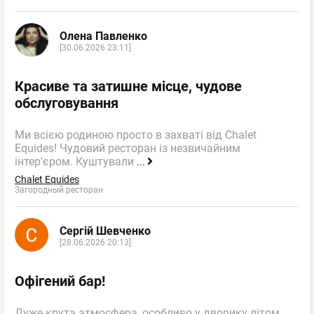
Олена Павленко
[30.06.2026 23:11]
Красиве та затишне місце, чудове
обслуговування
Ми всією родиною просто в захваті від Chalet
Equides! Чудовий ресторан із незвичайним
інтер'єром. Куштували
...
Chalet Equides
Загородный ресторан
Сергій Шевченко
[28.06.2026 20:13]
Офігений бар!
Дуже крута атмосфера, особливо у дворику літом.