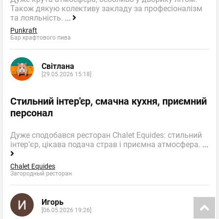
Також дякую колективу закладу за професіоналізм
та лояльність.
...
Punkraft
Бар крафтового пива
Світлана
[29.05.2026 15:18]
Стильний інтер'єр, смачна кухня, приємний
персонал
Дуже сподобався ресторан Chalet Equides: стильний
інтер’єр, цікава подача страв і приємна атмосфера.
...
Chalet Equides
Загородный ресторан
Игорь
[06.05.2026 19:26]