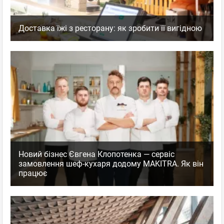
Доставка їжі з ресторану: як зробити її вигідною
Новий бізнес Євгена Клопотенка — сервіс
замовлення шеф-кухаря додому MAKITRA. Як він
працює