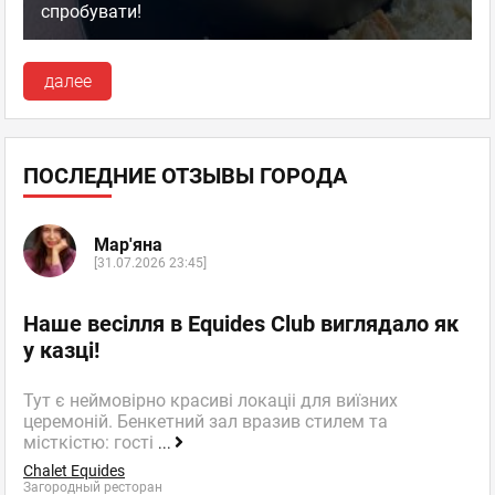
спробувати!
далее
ПОСЛЕДНИЕ ОТЗЫВЫ ГОРОДА
Мар'яна
[31.07.2026 23:45]
Наше весілля в Equides Club виглядало як
у казці!
Тут є неймовірно красиві локаціі для виїзних
церемоній. Бенкетний зал вразив стилем та
місткістю: гості
...
Chalet Equides
Загородный ресторан