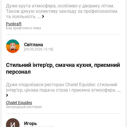
Дуже крута атмосфера, особливо у дворику літом.
Також дякую колективу закладу за професіоналізм
та лояльність.
...
Punkraft
Бар крафтового пива
Світлана
[29.05.2026 15:18]
Стильний інтер'єр, смачна кухня, приємний
персонал
Дуже сподобався ресторан Chalet Equides: стильний
інтер’єр, цікава подача страв і приємна атмосфера.
...
Chalet Equides
Загородный ресторан
Игорь