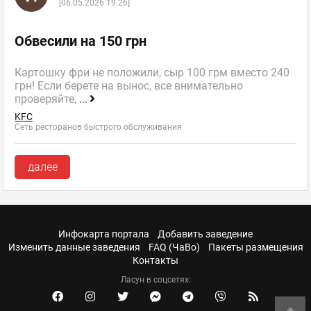
[06.05.2026 19:26]
Обвесили на 150 грн
Картошку фри не положили, сыр 100 грм вместо 240
грн! Если берете на вынос, все внимательно
проверяйте,
...
KFC
Сеть ресторанов быстрого обслуживания
далее
Инфокарта портала
Добавить заведение
Изменить данные заведения
FAQ (ЧаВо)
Пакеты размещения
Контакты
Ласун в соцсетях: