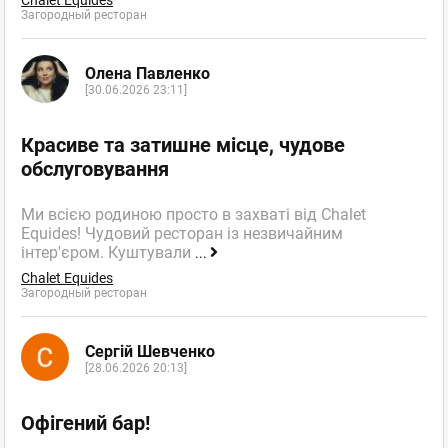
Загородный ресторан
Олена Павленко
[30.06.2026 23:11]
Красиве та затишне місце, чудове
обслуговування
Ми всією родиною просто в захваті від Chalet
Equides! Чудовий ресторан із незвичайним
інтер'єром. Куштували
...
Chalet Equides
Загородный ресторан
Сергій Шевченко
[28.06.2026 20:13]
Офігений бар!