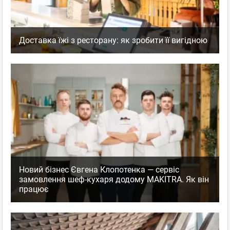
Доставка їжі з ресторану: як зробити її вигідною
Новий бізнес Євгена Клопотенка — сервіс
замовлення шеф-кухаря додому MAKITRA. Як він
працює