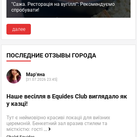
"Сажа. Ресторація на вугіллі": Рекомендуємо
спробувати!
далее
ПОСЛЕДНИЕ ОТЗЫВЫ ГОРОДА
Мар'яна
[31.07.2026 23:45]
Наше весілля в Equides Club виглядало як
у казці!
Тут є неймовірно красиві локаціі для виїзних
церемоній. Бенкетний зал вразив стилем та
місткістю: гості
...
Chalet Equides