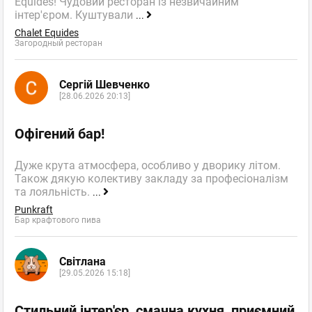
Equides! Чудовий ресторан із незвичайним
інтер'єром. Куштували
...
Chalet Equides
Загородный ресторан
Сергій Шевченко
[28.06.2026 20:13]
Офігений бар!
Дуже крута атмосфера, особливо у дворику літом.
Також дякую колективу закладу за професіоналізм
та лояльність.
...
Punkraft
Бар крафтового пива
Світлана
[29.05.2026 15:18]
Стильний інтер'єр, смачна кухня, приємний