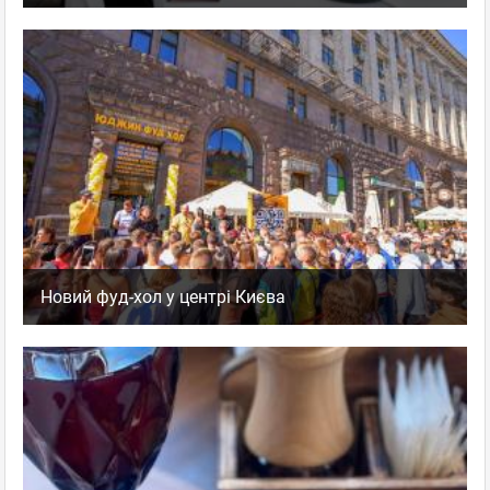
Новий фуд-хол у центрі Києва