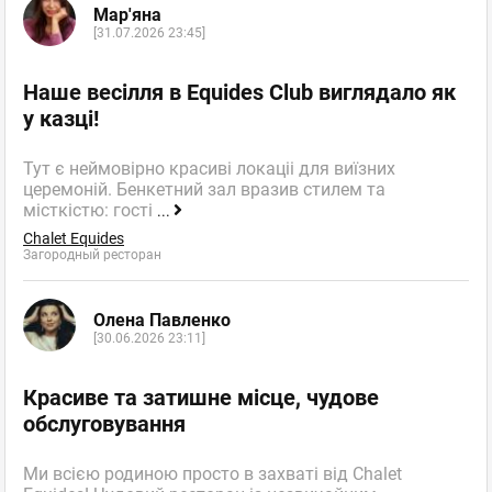
Мар'яна
[31.07.2026 23:45]
Наше весілля в Equides Club виглядало як
у казці!
Тут є неймовірно красиві локаціі для виїзних
церемоній. Бенкетний зал вразив стилем та
місткістю: гості
...
Chalet Equides
Загородный ресторан
Олена Павленко
[30.06.2026 23:11]
Красиве та затишне місце, чудове
обслуговування
Ми всією родиною просто в захваті від Chalet