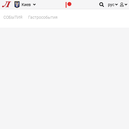
Киев
рус
СОБЫТИЯ
Гастрособытия