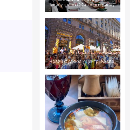
майбутнього Житнього ринку
Новий фуд-хол у центрі Києва