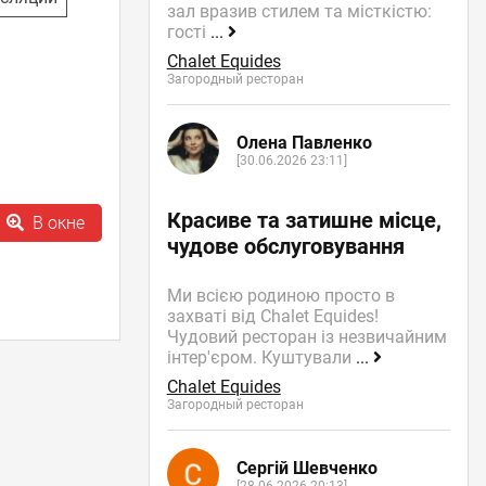
зал вразив стилем та місткістю:
гості
...
Chalet Equides
Загородный ресторан
Олена Павленко
[30.06.2026 23:11]
Красиве та затишне місце,
В окне
чудове обслуговування
Ми всією родиною просто в
захваті від Chalet Equides!
Чудовий ресторан із незвичайним
інтер'єром. Куштували
...
Chalet Equides
Загородный ресторан
Сергій Шевченко