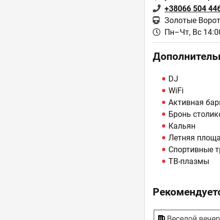
+38066 504 44
Золотые Ворот
Пн–Чт, Вс 14:00
Дополнитель
DJ
WiFi
Активная бар
Бронь столик
Кальян
Летняя площ
Спортивные т
ТВ-плазмы
Рекомендуетс
Веселой вече