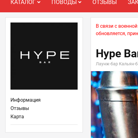
КАТАЛОГ
ПОВОДЫ
ОТЗЫВЫ
ЗА
В связи с военно
обновляется, при
Hype Ba
Лаунж-бар Кальян-б
Информация
Отзывы
Карта