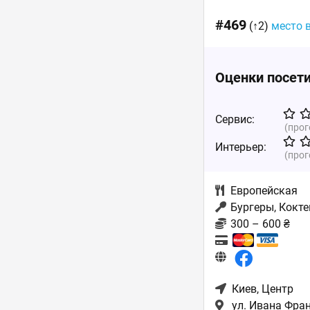
#469
(↑2)
место 
Оценки посет
Сервис:
(про
Интерьер:
(про
Европейская
Бургеры, Кокте
300 – 600 ₴
Киев
, Центр
ул. Ивана Фра