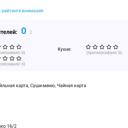
в рейтинге внимания
0
ителей:
0
Кухня:
голосовало:
0
)
(проголосовало:
0
)
голосовало:
0
)
йльная карта, Суши-меню, Чайная карта
нко 16/2