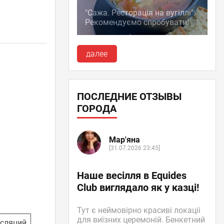
"Сажа. Ресторація на вугіллі":
Рекомендуємо спробувати!
далее
ПОСЛЕДНИЕ ОТЗЫВЫ
ГОРОДА
Мар'яна
[31.07.2026 23:45]
Наше весілля в Equides
Club виглядало як у казці!
Тут є неймовірно красиві локаціі
для виїзних церемоній. Бенкетний
нсляций