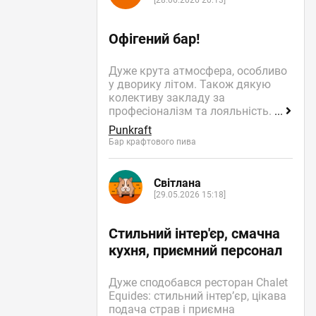
[28.06.2026 20:13]
Офігений бар!
Дуже крута атмосфера, особливо
у дворику літом. Також дякую
колективу закладу за
професіоналізм та лояльність.
...
Punkraft
Бар крафтового пива
Світлана
[29.05.2026 15:18]
Стильний інтер'єр, смачна
кухня, приємний персонал
Дуже сподобався ресторан Chalet
Equides: стильний інтер’єр, цікава
подача страв і приємна