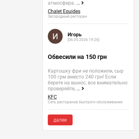
атмосфера.
...
Chalet Equides
Загородный ресторан
Игорь
[06.05.2026 19:26]
Обвесили на 150 грн
Картошку фри не положили, сыр
100 грм вместо 240 грн! Если
берете на вынос, все внимательно
проверяйте,
...
KFC
Сеть ресторанов быстрого обслуживания
далее