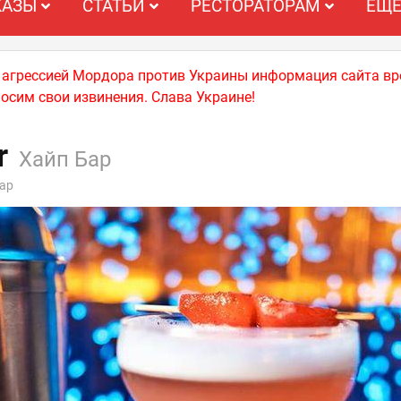
КАЗЫ
СТАТЬИ
РЕСТОРАТОРАМ
ЕЩ
й агрессией Мордора против Украины информация сайта вр
носим свои извинения. Слава Украине!
r
Хайп Бар
ар