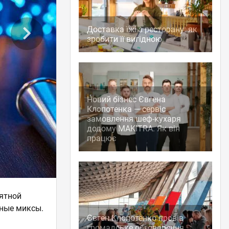
Доставка їжі з ресторану: як
зробити її вигідною
Новий бізнес Євгена
Клопотенка — сервіс
замовлення шеф-кухаря
додому MAKITRA. Як він
працює
иятной
сные миксы.
Євген Клопотенко провів
громадське обговорення