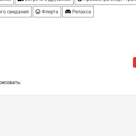
го свидания
Флирта
Релакса
ресовать: