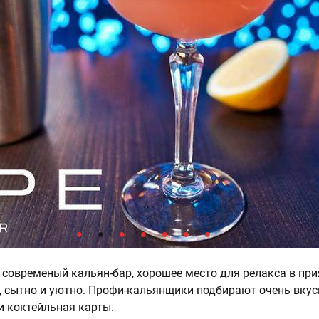
й современый кальян-бар, хорошее место для релакса в пр
, сытно и уютно. Профи-кальянщики подбирают очень вку
и коктейльная карты.