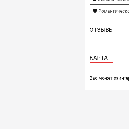
Романтическо
ОТЗЫВЫ
КАРТА
Ваc может заинте