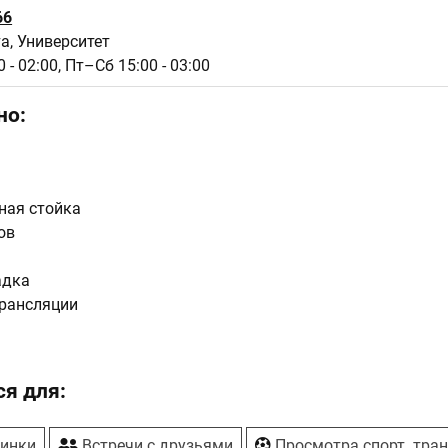
66
а, Университет
 - 02:00,
Пт–Сб 15:00 - 03:00
но:
ная стойка
ов
адка
рансляции
я для:
ринки
Встречи с друзьями
Просмотра спорт. тра