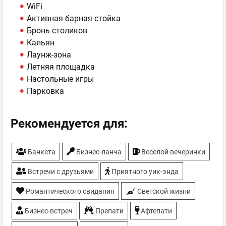
WiFi
Активная барная стойка
Бронь столиков
Кальян
Лаунж-зона
Летняя площадка
Настольные игры
Парковка
Рекомендуется для:
Банкета
Бизнес-ланча
Веселой вечеринки
Встречи с друзьями
Приятного уик-энда
Романтического свидания
Светской жизни
Бизнес-встреч
Препати
Афтепати