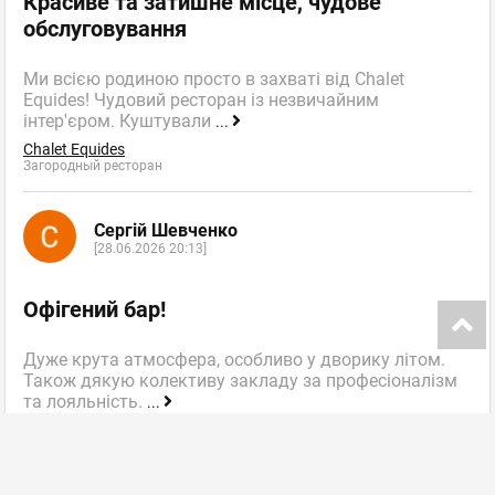
Красиве та затишне місце, чудове
обслуговування
Ми всією родиною просто в захваті від Chalet
Equides! Чудовий ресторан із незвичайним
інтер'єром. Куштували
...
Chalet Equides
Загородный ресторан
Сергій Шевченко
[28.06.2026 20:13]
Офігений бар!
Дуже крута атмосфера, особливо у дворику літом.
Також дякую колективу закладу за професіоналізм
та лояльність.
...
Punkraft
Бар крафтового пива