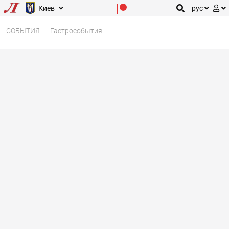
Киев
рус
СОБЫТИЯ
Гастрособытия