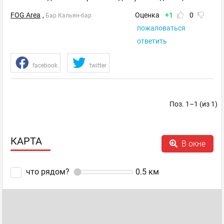
FOG Area
,
Оценка
+1
0
Бар Кальян-бар
пожаловаться
ответить
facebook
twitter
Поз. 1–1 (из 1)
КАРТА
В окне
что рядом?
0.5
км