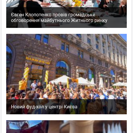
Євген Клопотенко провів громадське
обговорення майбутнього Житнього ринку
Новий фуд-хол у центрі Києва