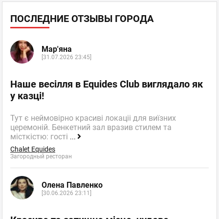
ПОСЛЕДНИЕ ОТЗЫВЫ ГОРОДА
Мар'яна
[31.07.2026 23:45]
Наше весілля в Equides Club виглядало як
у казці!
Тут є неймовірно красиві локаціі для виїзних
церемоній. Бенкетний зал вразив стилем та
місткістю: гості
...
Chalet Equides
Загородный ресторан
Олена Павленко
[30.06.2026 23:11]