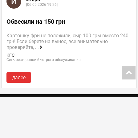
[06.05.2026 19:26]
Обвесили на 150 грн
Картошку фри не положили, сыр 100 грм вместо 240
грн! Если берете на вынос, все внимательно
проверяйте,
...
KFC
Сеть ресторанов быстрого обслуживания
далее
Инфокарта портала
Добавить заведение
Изменить данные заведения
FAQ (ЧаВо)
Пакеты размещения
Контакты
Ласун в соцсетях: