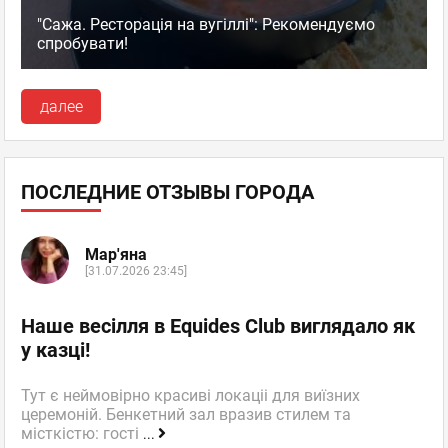
"Сажа. Ресторація на вугіллі": Рекомендуємо
спробувати!
далее
ПОСЛЕДНИЕ ОТЗЫВЫ ГОРОДА
Мар'яна
[31.07.2026 23:45]
Наше весілля в Equides Club виглядало як
у казці!
Тут є неймовірно красиві локаціі для виїзних
церемоній. Бенкетний зал вразив стилем та
місткістю: гості
...