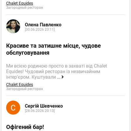
Chalet Equides
Загородный ресторан
Олена Павленко
[30.06.2026 23:11]
Красиве та затишне місце, чудове
обслуговування
Ми всією родиною просто в захваті від Chalet
Equides! Чудовий ресторан із незвичайним
інтер'єром. Куштували
...
Chalet Equides
Загородный ресторан
Сергій Шевченко
[28.06.2026 20:13]
Офігений бар!