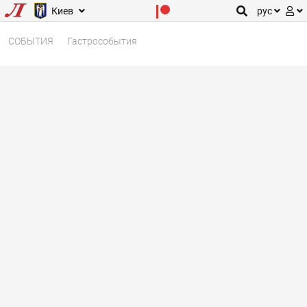
Киев
рус
СОБЫТИЯ
Гастрособытия