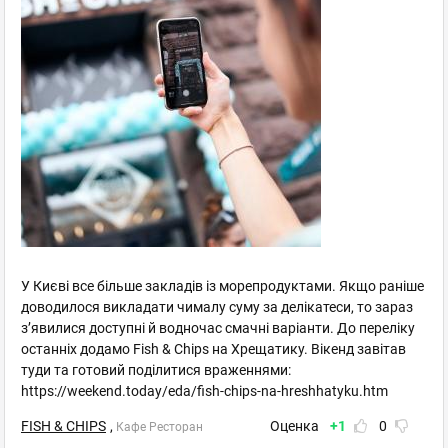
У Києві все більше закладів із морепродуктами. Якщо раніше
доводилося викладати чималу суму за делікатеси, то зараз
зʼявилися доступні й водночас смачні варіанти. До переліку
останніх додамо Fish & Chips на Хрещатику. Вікенд завітав
туди та готовий поділитися враженнями:
https://weekend.today/eda/fish-chips-na-hreshhatyku.htm
FISH & CHIPS
,
Оценка
+1
0
Кафе Ресторан