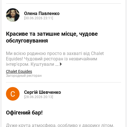
Олена Павленко
[30.06.2026 23:11]
Красиве та затишне місце, чудове
обслуговування
Ми всією родиною просто в захваті від Chalet
Equides! Чудовий ресторан із незвичайним
інтер'єром. Куштували
...
Chalet Equides
Загородный ресторан
Сергій Шевченко
[28.06.2026 20:13]
Офігений бар!
Дуже крута атмосфера, особливо у дворику літом.