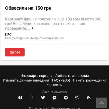
Обвесили на 150 грн
Картошку фри не положили, сыр 100 грм вместо 240
грн! Если берете на вынос, все внимательно
проверяйте,
...
KFC
Сеть ресторанов быстрого обслуживания
далее
Инфокарта портала
Добавить заведение
Изменить данные заведения
FAQ (ЧаВо)
Пакеты размещения
Контакты
Ласун в соцсетях:
Политика конфеденциальности