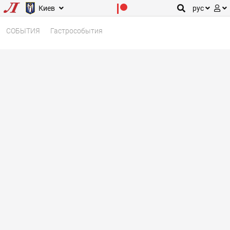
Киев
рус
СОБЫТИЯ
Гастрособытия