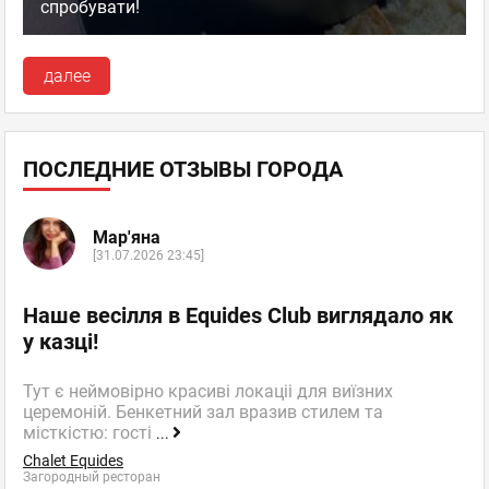
спробувати!
далее
ПОСЛЕДНИЕ ОТЗЫВЫ ГОРОДА
Мар'яна
[31.07.2026 23:45]
Наше весілля в Equides Club виглядало як
у казці!
Тут є неймовірно красиві локаціі для виїзних
церемоній. Бенкетний зал вразив стилем та
місткістю: гості
...
Chalet Equides
Загородный ресторан