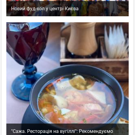
Новий фуд-хол у центрі Києва
"Сажа. Ресторація на вугіллі": Рекомендуємо