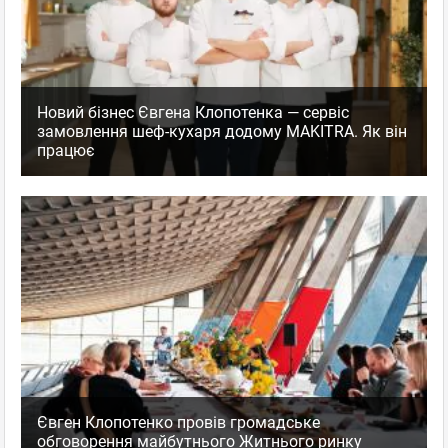
Новий бізнес Євгена Клопотенка — сервіс
замовлення шеф-кухаря додому MAKITRA. Як він
працює
Євген Клопотенко провів громадське
обговорення майбутнього Житнього ринку