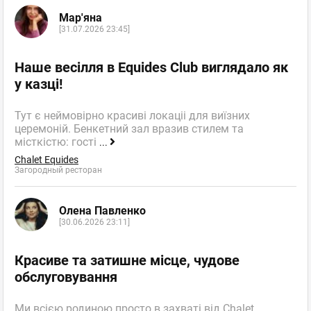
Мар'яна
[31.07.2026 23:45]
Наше весілля в Equides Club виглядало як
у казці!
Тут є неймовірно красиві локаціі для виїзних
церемоній. Бенкетний зал вразив стилем та
місткістю: гості
...
Chalet Equides
Загородный ресторан
Олена Павленко
[30.06.2026 23:11]
Красиве та затишне місце, чудове
обслуговування
Ми всією родиною просто в захваті від Chalet