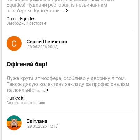
Equides! Чудовий ресторан із незвичайним
інтер'єром. Куштували
...
Chalet Equides
Загородный ресторан
Сергій Шевченко
[28.06.2026 20:13]
Офігений бар!
Дуже крута атмосфера, особливо у дворику літом.
Також дякую колективу закладу за професіоналізм
та лояльність.
...
Punkraft
Бар крафтового пива
Світлана
[29.05.2026 15:18]