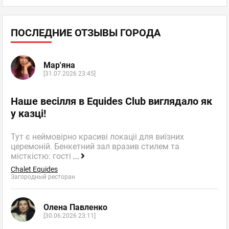
ПОСЛЕДНИЕ ОТЗЫВЫ ГОРОДА
Мар'яна
[31.07.2026 23:45]
Наше весілля в Equides Club виглядало як
у казці!
Тут є неймовірно красиві локаціі для виїзних
церемоній. Бенкетний зал вразив стилем та
місткістю: гості
...
Chalet Equides
Загородный ресторан
Олена Павленко
[30.06.2026 23:11]