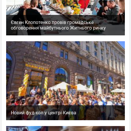
Євген Клопотенко провів громадське
обговорення майбутнього Житнього ринку
Новий фуд-хол у центрі Києва