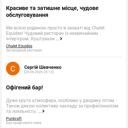
Красиве та затишне місце, чудове
обслуговування
Ми всією родиною просто в захваті від Chalet
Equides! Чудовий ресторан із незвичайним
інтер'єром. Куштували
...
Chalet Equides
Загородный ресторан
Сергій Шевченко
[28.06.2026 20:13]
Офігений бар!
Дуже крута атмосфера, особливо у дворику літом.
Також дякую колективу закладу за професіоналізм
та лояльність.
...
Punkraft
Бар крафтового пива