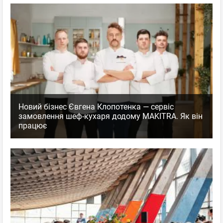
Новий бізнес Євгена Клопотенка — сервіс
замовлення шеф-кухаря додому MAKITRA. Як він
працює