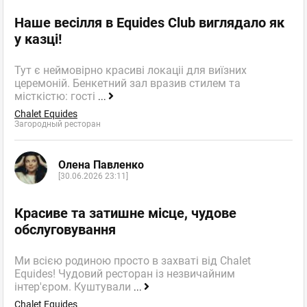
Наше весілля в Equides Club виглядало як
у казці!
Тут є неймовірно красиві локаціі для виїзних
церемоній. Бенкетний зал вразив стилем та
місткістю: гості
...
Chalet Equides
Загородный ресторан
Олена Павленко
[30.06.2026 23:11]
Красиве та затишне місце, чудове
обслуговування
Ми всією родиною просто в захваті від Chalet
Equides! Чудовий ресторан із незвичайним
інтер'єром. Куштували
...
Chalet Equides