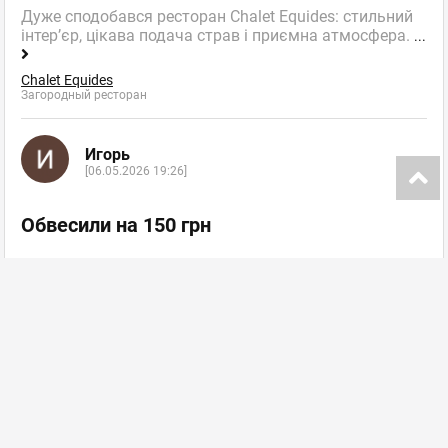
Дуже сподобався ресторан Chalet Equides: стильний
інтер’єр, цікава подача страв і приємна атмосфера.
...
Chalet Equides
Загородный ресторан
Игорь
[06.05.2026 19:26]
Обвесили на 150 грн
Картошку фри не положили, сыр 100 грм вместо 240
грн! Если берете на вынос, все внимательно
проверяйте,
...
KFC
Сеть ресторанов быстрого обслуживания
далее