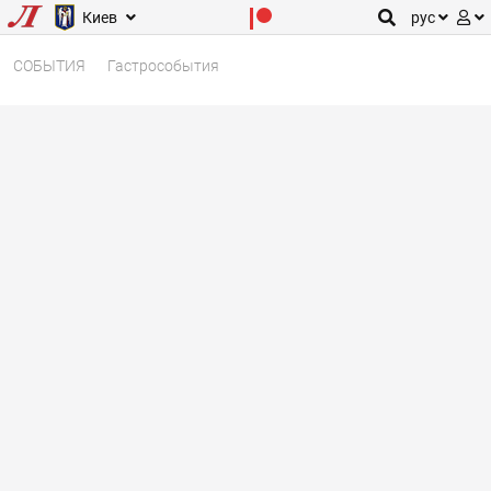
Киев
рус
СОБЫТИЯ
Гастрособытия