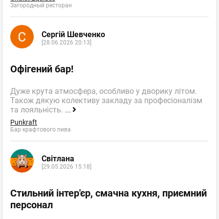
Загородный ресторан
Сергій Шевченко
[28.06.2026 20:13]
Офігений бар!
Дуже крута атмосфера, особливо у дворику літом.
Також дякую колективу закладу за професіоналізм
та лояльність.
...
Punkraft
Бар крафтового пива
Світлана
[29.05.2026 15:18]
Стильний інтер'єр, смачна кухня, приємний
персонал