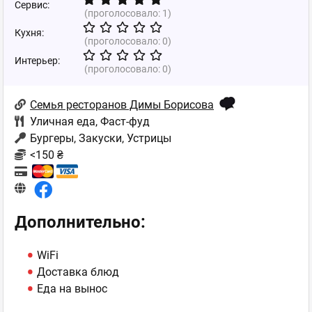
Сервис:
(проголосовало:
1
)
Кухня:
(проголосовало:
0
)
Интерьер:
(проголосовало:
0
)
Семья ресторанов Димы Борисова
Уличная еда
,
Фаст-фуд
Бургеры, Закуски, Устрицы
<150 ₴
Дополнительно:
WiFi
Доставка блюд
Еда на вынос