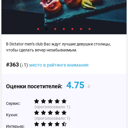
В Dictator men’s club Вас ждут лучшие девушки столицы,
чтобы сделать вечер незабываемым.
#363
(↓1)
место в рейтинге внимания
4.75
Оценки посетителей:
4
Сервис:
(проголосовало:
1
)
Кухня:
(проголосовало:
1
)
Интерьер: