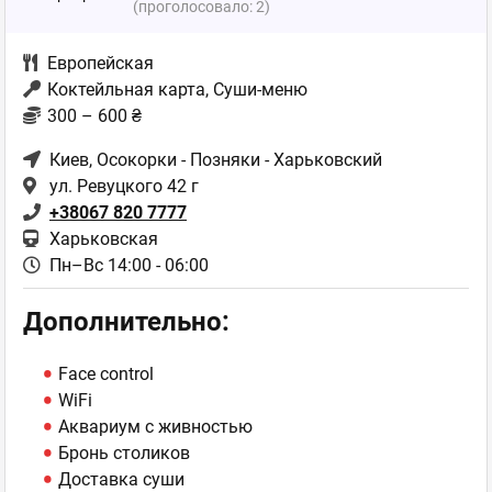
(проголосовало:
2
)
Европейская
Коктейльная карта, Суши-меню
300 – 600 ₴
Киев
, Осокорки - Позняки - Харьковский
ул. Ревуцкого 42 г
+38067 820 7777
Харьковская
Пн–Вс 14:00 - 06:00
Дополнительно:
Face control
WiFi
Аквариум с живностью
Бронь столиков
Доставка суши