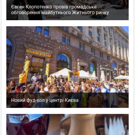
Євген Клопотенко провів громадське
обговорення майбутнього Житнього ринку
Новий фуд-хол у центрі Києва