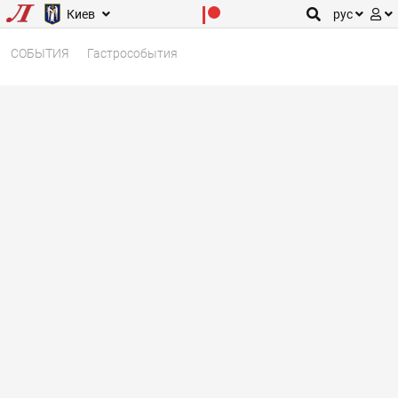
Киев
рус
СОБЫТИЯ
Гастрособытия