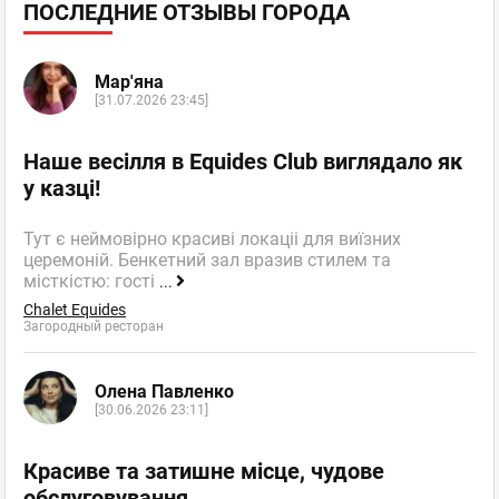
ПОСЛЕДНИЕ ОТЗЫВЫ ГОРОДА
Мар'яна
[31.07.2026 23:45]
Наше весілля в Equides Club виглядало як
у казці!
Тут є неймовірно красиві локаціі для виїзних
церемоній. Бенкетний зал вразив стилем та
місткістю: гості
...
Chalet Equides
Загородный ресторан
Олена Павленко
[30.06.2026 23:11]
Красиве та затишне місце, чудове
обслуговування