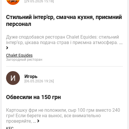
[29.05.2026 15:18]
Стильний інтер'єр, смачна кухня, приємний
персонал
Дуже сподобався ресторан Chalet Equides: стильний
інтер’єр, цікава подача страв і приємна атмосфера.
...
Chalet Equides
Загородный ресторан
Игорь
[06.05.2026 19:26]
Обвесили на 150 грн
Картошку фри не положили, сыр 100 грм вместо 240
грн! Если берете на вынос, все внимательно
проверяйте,
...
KFC