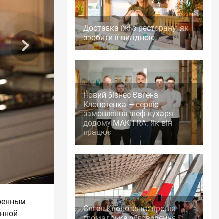
Доставка їжі з ресторану: як
зробити її вигідною
Новий бізнес Євгена
Клопотенка — сервіс
замовлення шеф-кухаря
додому MAKITRA. Як він
працює
аренным
Євген Клопотенко провів
енной
громадське обговорення