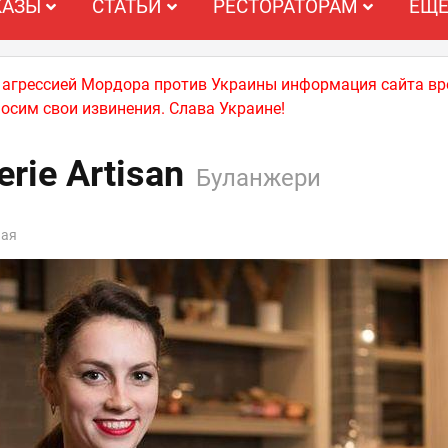
КАЗЫ
СТАТЬИ
РЕСТОРАТОРАМ
ЕЩ
й агрессией Мордора против Украины информация сайта вр
носим свои извинения. Слава Украине!
rie Artisan
Буланжери
ная