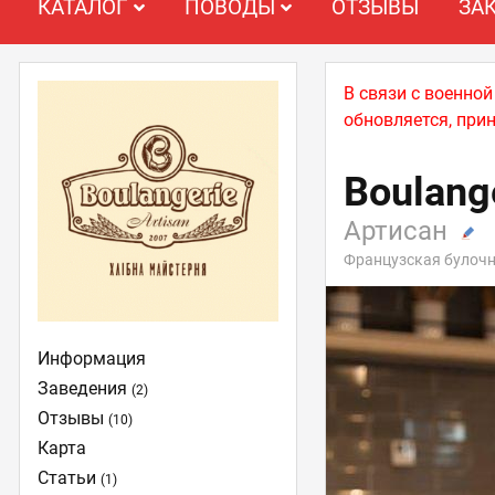
КАТАЛОГ
ПОВОДЫ
ОТЗЫВЫ
ЗА
В связи с военно
обновляется, при
Boulange
Артисан
Французская булоч
Информация
Заведения
(2)
Отзывы
(10)
Карта
Статьи
(1)