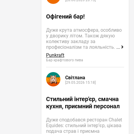
[28.06.2026 20:13]
Офігений бар!
Дуже крута атмосфера, особливо
у дворику літом. Також дякую
колективу закладу за
професіоналізм та лояльність.
...
Punkraft
Бар крафтового пива
Світлана
[29.05.2026 15:18]
Стильний інтер'єр, смачна
кухня, приємний персонал
Дуже сподобався ресторан Chalet
Equides: стильний інтер’єр, цікава
подача страв і приємна