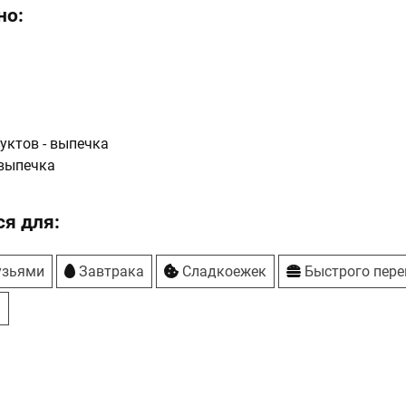
но:
уктов - выпечка
выпечка
я для:
узьями
Завтрака
Сладкоежек
Быстрого пере
я