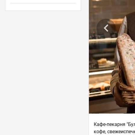
Кафе-пекарня "Бу
кофе, свежеиспеч