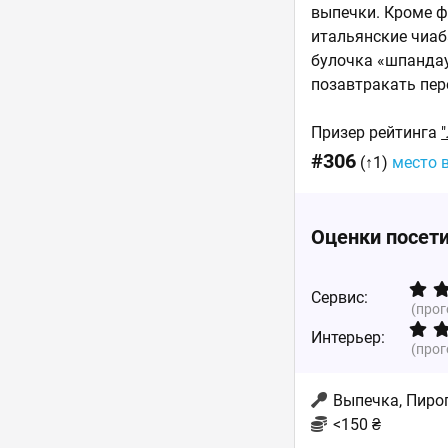
выпечки. Кроме ф
итальянские чиаб
булочка «шпандау
позавтракать пер
Призер рейтинга
#306
(↑1)
место 
Оценки посет
Сервис:
(про
Интерьер:
(про
Выпечка, Пирог
<150 ₴