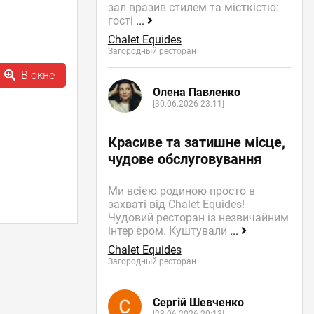
зал вразив стилем та місткістю:
гості
...
Chalet Equides
Загородный ресторан
В окне
Олена Павленко
[30.06.2026 23:11]
Красиве та затишне місце,
чудове обслуговування
Ми всією родиною просто в
захваті від Chalet Equides!
Чудовий ресторан із незвичайним
інтер'єром. Куштували
...
Chalet Equides
Загородный ресторан
Сергій Шевченко