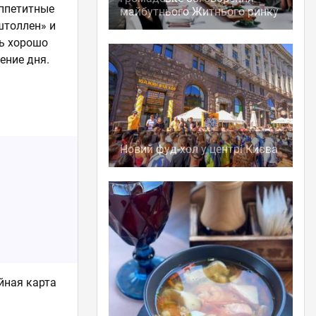
аппетитные
майбутнього Житнього ринку
штоллен» и
сь хорошо
ение дня.
Новий фуд-хол у центрі Києва
йная карта