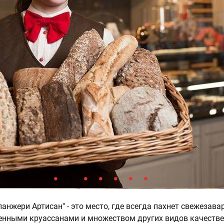
ланжери Артисан" - это место, где всегда пахнет свежезав
енными круассанами и множеством других видов качеств