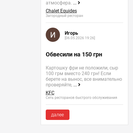
атмосфера.
...
Chalet Equides
Загородный ресторан
Игорь
[06.05.2026 19:26]
Обвесили на 150 грн
Картошку фри не положили, сыр
100 грм вместо 240 грн! Если
берете на вынос, все внимательно
проверяйте,
...
KFC
Сеть ресторанов быстрого обслуживания
далее