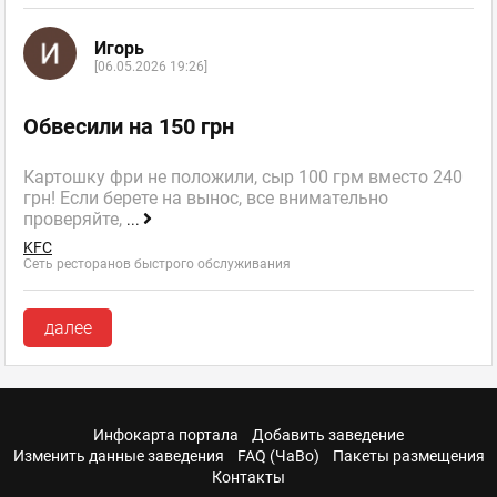
Игорь
[06.05.2026 19:26]
Обвесили на 150 грн
Картошку фри не положили, сыр 100 грм вместо 240
грн! Если берете на вынос, все внимательно
проверяйте,
...
KFC
Сеть ресторанов быстрого обслуживания
далее
Инфокарта портала
Добавить заведение
Изменить данные заведения
FAQ (ЧаВо)
Пакеты размещения
Контакты