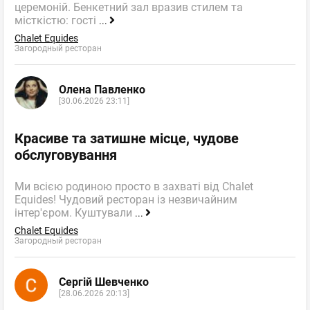
церемоній. Бенкетний зал вразив стилем та
місткістю: гості
...
Chalet Equides
Загородный ресторан
Олена Павленко
[30.06.2026 23:11]
Красиве та затишне місце, чудове
обслуговування
Ми всією родиною просто в захваті від Chalet
Equides! Чудовий ресторан із незвичайним
інтер'єром. Куштували
...
Chalet Equides
Загородный ресторан
Сергій Шевченко
[28.06.2026 20:13]