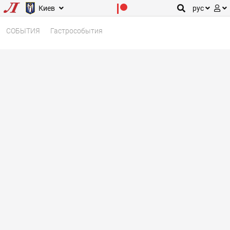
Киев
рус
СОБЫТИЯ
Гастрособытия