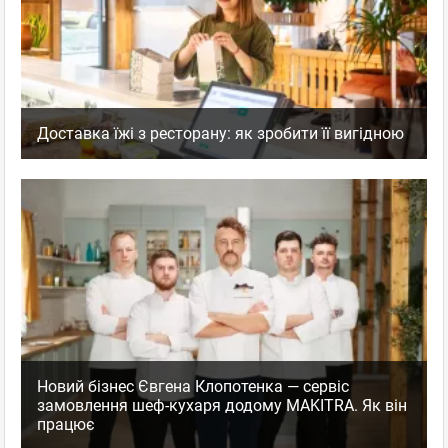
Доставка їжі з ресторану: як зробити її вигідною
Новий бізнес Євгена Клопотенка — сервіс
замовлення шеф-кухаря додому MAKITRA. Як він
працює