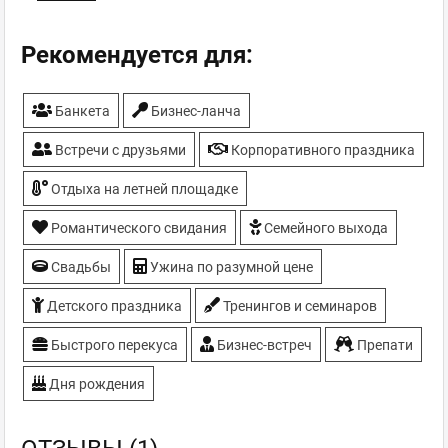
Летняя площадка
Мафия (ролевая игра)
Рекомендуется для:
Настольные игры
Парковка
Банкета
Бизнес-ланча
Собственная выпечка
ТВ-плазмы
Встречи с друзьями
Корпоративного праздника
Торты под заказ
Отдыха на летней площадке
Романтического свидания
Семейного выхода
Свадьбы
Ужина по разумной цене
Детского праздника
Тренингов и семинаров
Быстрого перекуса
Бизнес-встреч
Препати
Дня рождения