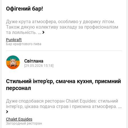
Офігений бар!
Дуже крута атмосфера, особливо у дворику літом.
Також дякую колективу закладу за професіоналізм
та лояльність.
...
Punkraft
Бар крафтового пива
Світлана
[29.05.2026 15:18]
Стильний інтер'єр, смачна кухня, приємний
персонал
Дуже сподобався ресторан Chalet Equides: стильний
інтер’єр, цікава подача страв і приємна атмосфера.
...
Chalet Equides
Загородный ресторан