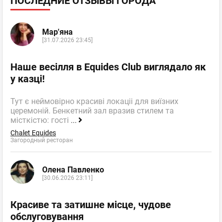
ПОСЛЕДНИЕ ОТЗЫВЫ ГОРОДА
Мар'яна
[31.07.2026 23:45]
Наше весілля в Equides Club виглядало як
у казці!
Тут є неймовірно красиві локаціі для виїзних
церемоній. Бенкетний зал вразив стилем та
місткістю: гості
...
Chalet Equides
Загородный ресторан
Олена Павленко
[30.06.2026 23:11]
Красиве та затишне місце, чудове
обслуговування