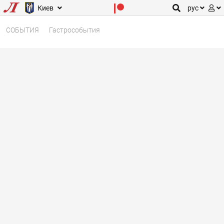
Киев
рус
СОБЫТИЯ
Гастрособытия