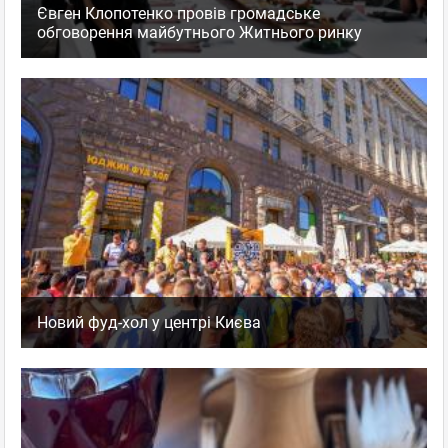
Євген Клопотенко провів громадське
обговорення майбутнього Житнього ринку
Новий фуд-хол у центрі Києва