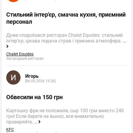
Стильний інтер'єр, смачна кухня, приємний
персонал
Дуже сподобався ресторан Chalet Equides: стильний
інтер’єр, цікава подача страв і приємна атмосфера.
...
Chalet Equides
Загородный ресторан
Игорь
[06.05.2026 19:26]
Обвесили на 150 грн
Картошку фри не положили, сыр 100 грм вместо 240
грн! Если берете на вынос, все внимательно
проверяйте,
...
KFC