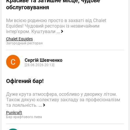
Красиве та затишне місце, чудове
обслуговування
Ми всією родиною просто в захваті від Chalet
Equides! Чудовий ресторан із незвичайним
інтер'єром. Куштували
...
Chalet Equides
Загородный ресторан
Сергій Шевченко
[28.06.2026 20:13]
Офігений бар!
Дуже крута атмосфера, особливо у дворику літом.
Також дякую колективу закладу за професіоналізм
та лояльність.
...
Punkraft
Бар крафтового пива