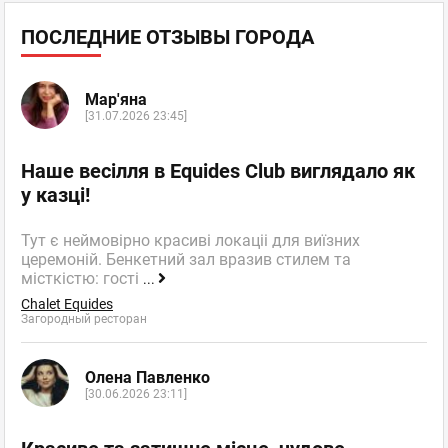
ПОСЛЕДНИЕ ОТЗЫВЫ ГОРОДА
Мар'яна
[31.07.2026 23:45]
Наше весілля в Equides Club виглядало як
у казці!
Тут є неймовірно красиві локаціі для виїзних
церемоній. Бенкетний зал вразив стилем та
місткістю: гості
...
Chalet Equides
Загородный ресторан
Олена Павленко
[30.06.2026 23:11]