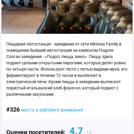
Пиццерия Автостанція - заведение от сети Mimosa Family в
помещении бывшей автостанции на киевском Подоле.
Слоган заведения - «Подол, пицца, вино». Пиццу здесь
подают целыми открытыми пирогами, которые делят ровно
по четыре части. Используют тесто с пятью видами муки, его
ферментируют в течение 72 часов и выпекают в
электрической печи. Кроме пиццы в заведении выпекают
пористый итальянский хлеб фокаччо, который подают с
различными закусками.
#326
место в рейтинге внимания
4.7
Оценки посетителей:
10