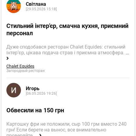
Світлана
[29.05.2026 15:18]
Стильний інтер'єр, смачна кухня, приємний
персонал
Дуже сподобався ресторан Chalet Equides: стильний
інтер’єр, цікава подача страв і приємна атмосфера.
...
Chalet Equides
Загородный ресторан
Игорь
[06.05.2026 19:26]
Обвесили на 150 грн
Картошку фри не положили, сыр 100 грм вместо 240
грн! Если берете на вынос, все внимательно
проверяйте,
...