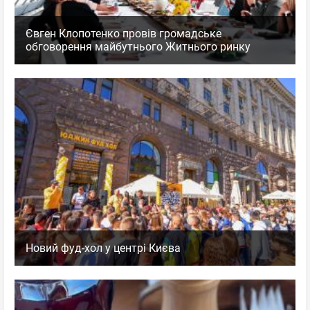
Євген Клопотенко провів громадське
обговорення майбутнього Житнього ринку
Новий фуд-хол у центрі Києва