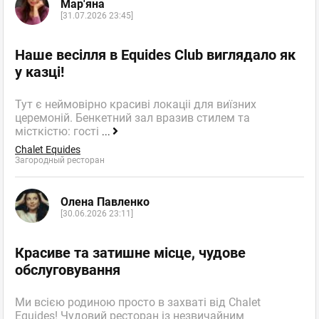
Мар'яна
[31.07.2026 23:45]
Наше весілля в Equides Club виглядало як
у казці!
Тут є неймовірно красиві локаціі для виїзних
церемоній. Бенкетний зал вразив стилем та
місткістю: гості
...
Chalet Equides
Загородный ресторан
Олена Павленко
[30.06.2026 23:11]
Красиве та затишне місце, чудове
обслуговування
Ми всією родиною просто в захваті від Chalet
Equides! Чудовий ресторан із незвичайним