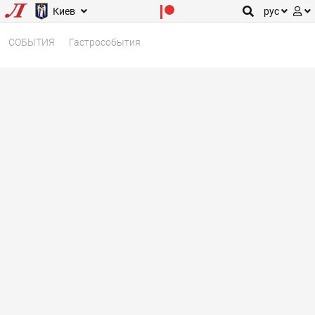
Киев
рус
СОБЫТИЯ
Гастрособытия