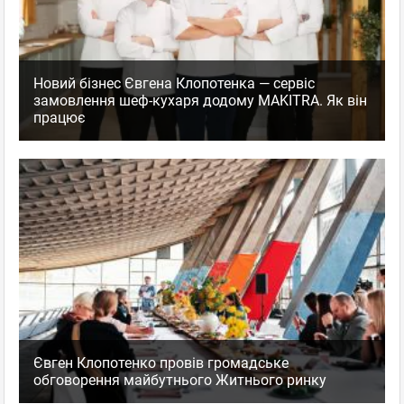
Новий бізнес Євгена Клопотенка — сервіс
замовлення шеф-кухаря додому MAKITRA. Як він
працює
Євген Клопотенко провів громадське
обговорення майбутнього Житнього ринку