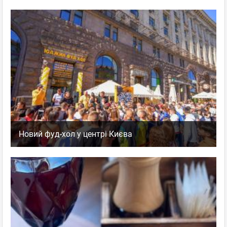
Новий фуд-хол у центрі Києва