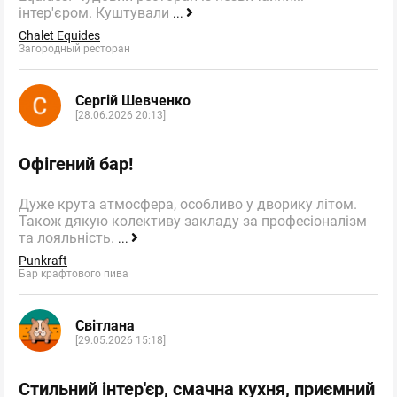
інтер'єром. Куштували
...
Chalet Equides
Загородный ресторан
Сергій Шевченко
[28.06.2026 20:13]
Офігений бар!
Дуже крута атмосфера, особливо у дворику літом.
Також дякую колективу закладу за професіоналізм
та лояльність.
...
Punkraft
Бар крафтового пива
Світлана
[29.05.2026 15:18]
Стильний інтер'єр, смачна кухня, приємний