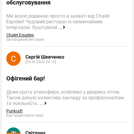
обслуговування
Ми всією родиною просто в захваті від Chalet
Equides! Чудовий ресторан із незвичайним
інтер'єром. Куштували
...
Chalet Equides
Загородный ресторан
Сергій Шевченко
[28.06.2026 20:13]
Офігений бар!
Дуже крута атмосфера, особливо у дворику літом.
Також дякую колективу закладу за професіоналізм
та лояльність.
...
Punkraft
Бар крафтового пива
Світлана