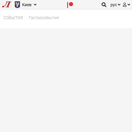
Киев
рус
СОБЫТИЯ
Гастрособытия