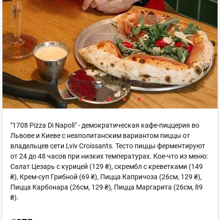
"1708 Pizza Di Napoli" - демократическая кафе-пиццерия во
Львове и Киеве с неаполитанским вариантом пиццы от
владельцев сети Lviv Croissants. Тесто пиццы ферментируют
от 24 до 48 часов при низких температурах. Кое-что из меню:
Салат Цезарь с курицей (129 ₴), скрембл с креветками (149
₴), Крем-суп Грибной (69 ₴), Пицца Капричоза (26см, 129 ₴),
Пицца Карбонара (26см, 129 ₴), Пицца Маргарита (26см, 89
₴).