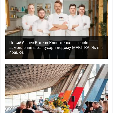
Новий бізнес Євгена Клопотенка — сервіс
замовлення шеф-кухаря додому MAKITRA. Як він
працює