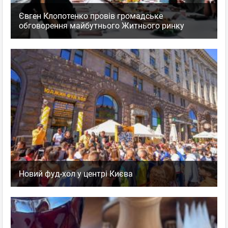
Євген Клопотенко провів громадське
обговорення майбутнього Житнього ринку
Новий фуд-хол у центрі Києва