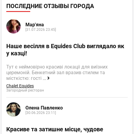
ПОСЛЕДНИЕ ОТЗЫВЫ ГОРОДА
Мар'яна
[31.07.2026 23:45]
Наше весілля в Equides Club виглядало як
у казці!
Тут є неймовірно красиві локаціі для виїзних
церемоній. Бенкетний зал вразив стилем та
місткістю: гості
...
Chalet Equides
Загородный ресторан
Олена Павленко
[30.06.2026 23:11]
Красиве та затишне місце, чудове