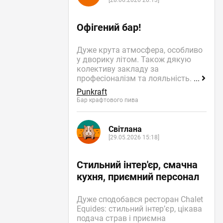
[28.06.2026 20:13]
Офігений бар!
Дуже крута атмосфера, особливо
у дворику літом. Також дякую
колективу закладу за
професіоналізм та лояльність.
...
Punkraft
Бар крафтового пива
Світлана
[29.05.2026 15:18]
Стильний інтер'єр, смачна
кухня, приємний персонал
Дуже сподобався ресторан Chalet
Equides: стильний інтер’єр, цікава
подача страв і приємна