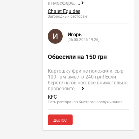
атмосфера.
...
Chalet Equides
Загородный ресторан
Игорь
[06.05.2026 19:26]
Обвесили на 150 грн
Картошку фри не положили, сыр
100 грм вместо 240 грн! Если
берете на вынос, все внимательно
проверяйте,
...
KFC
Сеть ресторанов быстрого обслуживания
далее