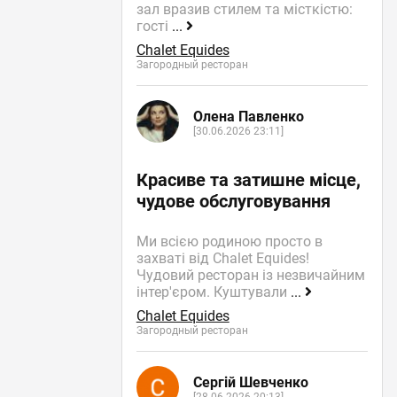
зал вразив стилем та місткістю:
гості
...
Chalet Equides
Загородный ресторан
Олена Павленко
[30.06.2026 23:11]
Красиве та затишне місце,
чудове обслуговування
Ми всією родиною просто в
захваті від Chalet Equides!
Чудовий ресторан із незвичайним
інтер'єром. Куштували
...
Chalet Equides
Загородный ресторан
Сергій Шевченко