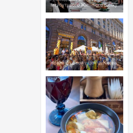
майбутнього Житнього ринку
Новий фуд-хол у центрі Києва