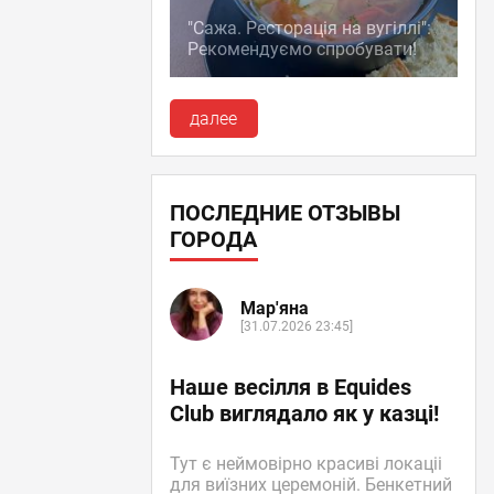
"Сажа. Ресторація на вугіллі":
Рекомендуємо спробувати!
далее
ПОСЛЕДНИЕ ОТЗЫВЫ
ГОРОДА
Мар'яна
[31.07.2026 23:45]
Наше весілля в Equides
Club виглядало як у казці!
Тут є неймовірно красиві локаціі
для виїзних церемоній. Бенкетний