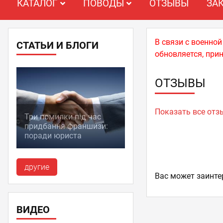
КАТАЛОГ
ПОВОДЫ
ОТЗЫВЫ
ЗА
В связи с военно
СТАТЬИ И БЛОГИ
обновляется, при
ОТЗЫВЫ
Показать все от
Три помилки під час
придбання франшизи:
поради юриста
другие
Ваc может заинте
ВИДЕО