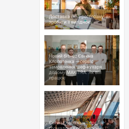
Доставка їжі з ресторану: як
зробити її вигідною
Новий бізнес Євгена
Клопотенка — сервіс
замовлення шеф-кухаря
додому MAKITRA. Як він
працює
Євген Клопотенко провів
громадське обговорення