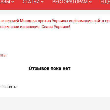
КАЗЫ
СТАТЬИ
РЕСТОРАТОРАМ
ЕЩ
й агрессией Мордора против Украины информация сайта вр
носим свои извинения. Слава Украине!
зывы
Отзывов пока нет
ресовать: