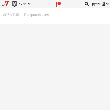
Киев
рус
СОБЫТИЯ
Гастрособытия