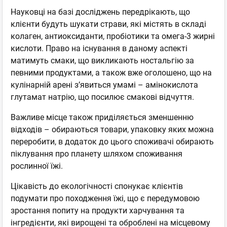
Науковці на базі досліджень передрікають, що
клієнти будуть шукати страви, які містять в складі
колаген, антиоксиданти, пробіотики та омега-3 жирні
кислоти. Право на існування в даному аспекті
матимуть смаки, що викликають ностальгію за
певними продуктами, а також вже оголошено, що на
кулінарній арені з’явиться умамі – амінокислота
глутамат натрію, що посилює смакові відчуття.
Важливе місце також приділяється зменшенню
відходів – обираються товари, упаковку яких можна
переробити, в додаток до цього споживачі обирають
піклування про планету шляхом споживання
рослинної їжі.
Цікавість до екологічності спонукає клієнтів
подумати про походження їжі, що є передумовою
зростання попиту на продукти харчування та
інгредієнти, які вирощені та оброблені на місцевому