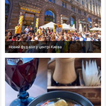
Новий фуд-хол у центрі Києва