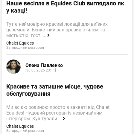
Наше весілля в Equides Club виглядало як
у казці!
Тут є неймовірно красиві локаціі для виїзних
церемоній. Бенкетний зал вразив стилем та
місткістю: гості
...
Chalet Equides
Загородный ресторан
Олена Павленко
[30.06.2026 23:11]
Красиве та затишне місце, чудове
обслуговування
Ми всією родиною просто в захваті від Chalet
Equides! Чудовий ресторан із незвичайним
інтер'єром. Куштували
...
Chalet Equides
Загородный ресторан