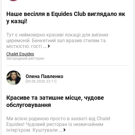
Наше весілля в Equides Club виглядало як
у казці!
Тут є неймовірно красиві локаціі для виїзних
церемоній. Бенкетний зал вразив стилем та
місткістю: гості
...
Chalet Equides
Загородный ресторан
Олена Павленко
[30.06.2026 23:11]
Красиве та затишне місце, чудове
обслуговування
Ми всією родиною просто в захваті від Chalet
Equides! Чудовий ресторан із незвичайним
інтер'єром. Куштували
...