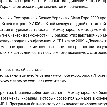
краины, Ассоциации гостиничных объединений и отелей го
 Украинской ассоциации химчисток и прачечных.
чный и Ресторанный Бизнес Украина / Clean Expo 2009 про
нейшей в стране XV Юбилейной международной выставкой U
ствия и туризм», а также с III Международным форумом «Br
угие бизнес - возможности». В рамках этих выставочных 
еждународная конференция MICE Ukraine 2009: «Деловой т
еменное проведение всех этих проектов предоставит их у
влечь к сотрудничеству новую многочисленную аудиторию
ия посетителей выставок:
Ресторанный Бизнес Украина - www.hotelexpo.com.ua /Посет
 - www.cleanexpo.com.ua/ Посетителям
иятий. Главным событием станет ІІІ Международный биз
партаменты Украины”, который состоится 26 марта в конфе
 МВЦ. Программа бизнеса-форума включает наиболее акт