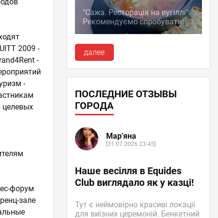
родов
"Сажа. Ресторація на вугіллі":
Рекомендуємо спробувати!
ходят
ITT 2009 -
далее
and4Rent -
мероприятий
уризм -
ПОСЛЕДНИЕ ОТЗЫВЫ
частникам
ГОРОДА
 целевых
Мар'яна
[31.07.2026 23:45]
ителям
Наше весілля в Equides
Club виглядало як у казці!
нес-форум
ренц-зале
Тут є неймовірно красиві локаціі
уальные
для виїзних церемоній. Бенкетний