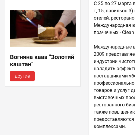
С 25 по 27 марта
т, 15, павильон 
отелей, ресторано
Международная вы
прачечных - Clean
Международные вы
2009 представляе
Вогняна кава "Золотий
индустрии чистот
каштан"
наладить эффект
поставщиками убо
другие
профессиональной
товаров и услуг 
выставочных прое
ресторанного биз
также повышению 
предоставляются
комплексами.