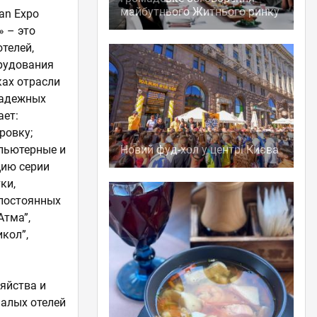
майбутнього Житнього ринку
an Expo
» – это
телей,
орудования
ках отрасли
 надежных
ает:
ровку;
Новий фуд-хол у центрі Києва
мпьютерные и
цию серии
ки,
 постоянных
Атма”,
икол”,
яйства и
малых отелей