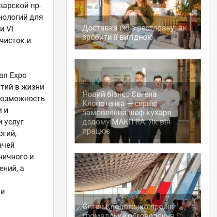
варской пр-
нологий для
Доставка їжі з ресторану: як
и VI
зробити її вигідною
чисток и
an Expo
ытий в жизни
Новий бізнес Євгена
возможность
Клопотенка — сервіс
 и
замовлення шеф-кухаря
 услуг
додому MAKITRA. Як він
працює
огий,
ачей
ничного и
ений, а
ми
Євген Клопотенко провів
громадське обговорення