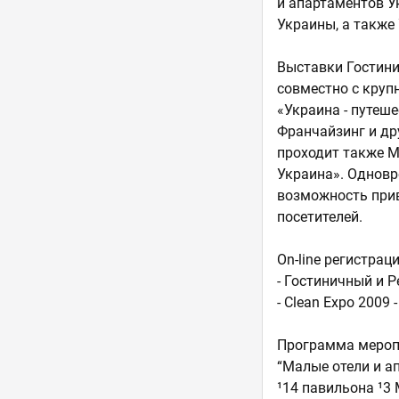
и апартаментов У
Украины, а также
Выставки Гостини
совместно с круп
«Украина - путеше
Франчайзинг и др
проходит также М
Украина». Одновр
возможность при
посетителей.
On-line регистрац
- Гостиничный и 
- Clean Expo 2009
Программа меропр
“Малые отели и а
¹14 павильона ¹3