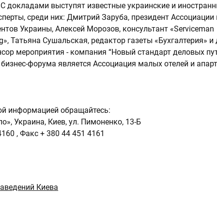
 С докладами выступят известные украинские и иностран
сперты, среди них: Дмитрий Заруба, президент Ассоциации
ентов Украины, Алексей Морозов, консультант «Serviceman
ng», Татьяна Сушальская, редактор газеты «Бухгалтерия» и 
сор мероприятия - компания “Новый стандарт деловых пу
бизнес-форума является Ассоциация малых отелей и апар
ой информацией обращайтесь:
», Украина, Киев, ул. Пимоненко, 13-Б
4160 , Факс + 380 44 451 4161
заведений Киева