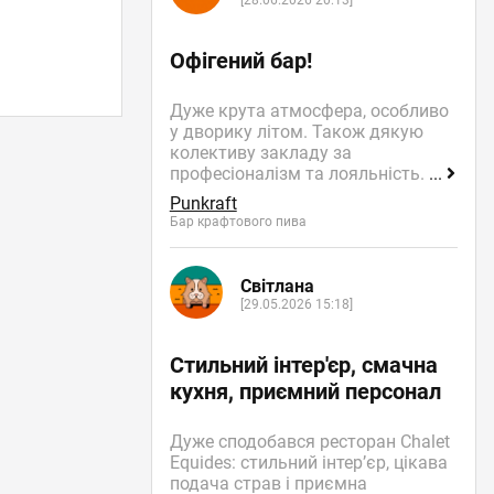
[28.06.2026 20:13]
Офігений бар!
Дуже крута атмосфера, особливо
у дворику літом. Також дякую
колективу закладу за
професіоналізм та лояльність.
...
Punkraft
Бар крафтового пива
Світлана
[29.05.2026 15:18]
Стильний інтер'єр, смачна
кухня, приємний персонал
Дуже сподобався ресторан Chalet
Equides: стильний інтер’єр, цікава
подача страв і приємна