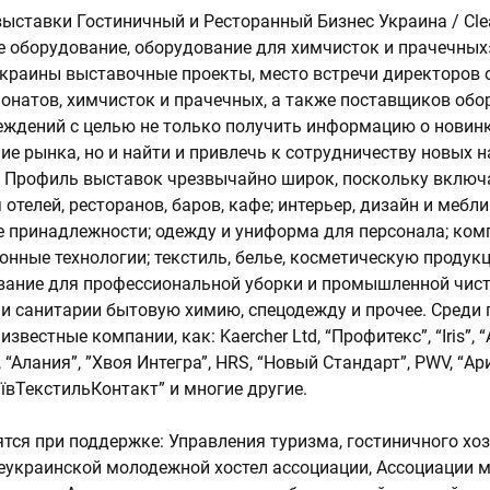
ставки Гостиничный и Ресторанный Бизнес Украина / Cle
е оборудование, оборудование для химчисток и прачечных
краины выставочные проекты, место встречи директоров о
ионатов, химчисток и прачечных, а также поставщиков об
реждений с целью не только получить информацию о новин
ние рынка, но и найти и привлечь к сотрудничеству новых
. Профиль выставок чрезвычайно широк, поскольку включ
отелей, ресторанов, баров, кафе; интерьер, дизайн и мебли
е принадлежности; одежду и униформа для персонала; ко
нные технологии; текстиль, белье, косметическую продук
ование для профессиональной уборки и промышленной чист
 и санитарии бытовую химию, спецодежду и прочее. Среди
звестные компании, как: Kaercher Ltd, “Профитекс”, “Iris”, “
, “Алания”, ”Хвоя Интегра”, HRS, “Новый Стандарт”, PWV, “Ар
ївТекстильКонтакт” и многие другие.
тся при поддержке: Управления туризма, гостиничного хоз
сеукраинской молодежной хостел ассоциации, Ассоциации 