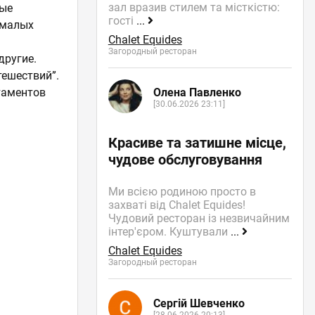
зал вразив стилем та місткістю:
ные
гості
...
 малых
Chalet Equides
Загородный ресторан
другие.
тешествий”.
таментов
Олена Павленко
[30.06.2026 23:11]
Красиве та затишне місце,
чудове обслуговування
Ми всією родиною просто в
захваті від Chalet Equides!
Чудовий ресторан із незвичайним
інтер'єром. Куштували
...
Chalet Equides
Загородный ресторан
Сергій Шевченко