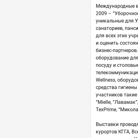
Международные вы
2009 – “Уборочно
уникальные для У
санаториев, панс
для всех этих уч
и оценить состоя
бизнес-партнеров
оборудование для 
посуду и столовы
телекоммуникацио
Wellness, оборуд
средства гигиены
участников такие и
“Mielle, “Лавамак”
TexPrime, “Микола
Выставки проводя
курортов КГГА, В