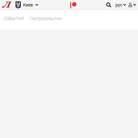
Киев
рус
СОБЫТИЯ
Гастрособытия