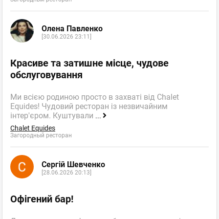
Олена Павленко
[30.06.2026 23:11]
Красиве та затишне місце, чудове
обслуговування
Ми всією родиною просто в захваті від Chalet
Equides! Чудовий ресторан із незвичайним
інтер'єром. Куштували
...
Chalet Equides
Загородный ресторан
Сергій Шевченко
[28.06.2026 20:13]
Офігений бар!