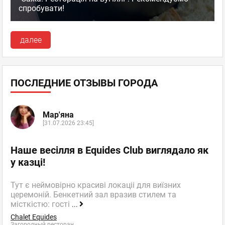
спробувати!
далее
ПОСЛЕДНИЕ ОТЗЫВЫ ГОРОДА
Мар'яна
[31.07.2026 23:45]
Наше весілля в Equides Club виглядало як
у казці!
Тут є неймовірно красиві локаціі для виїзних
церемоній. Бенкетний зал вразив стилем та
місткістю: гості
...
Chalet Equides
Загородный ресторан