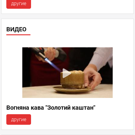
другие
ВИДЕО
Вогняна кава "Золотий каштан"
другие