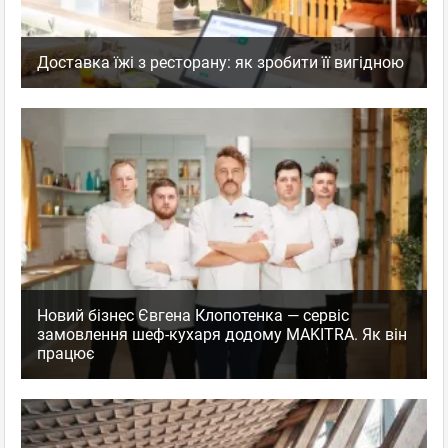
Доставка їжі з ресторану: як зробити її вигідною
Новий бізнес Євгена Клопотенка — сервіс
замовлення шеф-кухаря додому MAKITRA. Як він
працює