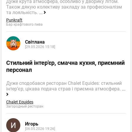
Дуже крута атмосфера, особливо у дворику літом.
Також дякую колективу закладу за професіоналізм
та лояльність.
...
Punkraft
Бар крафтового пива
Світлана
[29.05.2026 15:18]
Стильний інтер'єр, смачна кухня, приємний
персонал
Дуже сподобався ресторан Chalet Equides: стильний
інтер’єр, цікава подача страв і приємна атмосфера.
...
Chalet Equides
Загородный ресторан
Игорь
[06.05.2026 19:26]