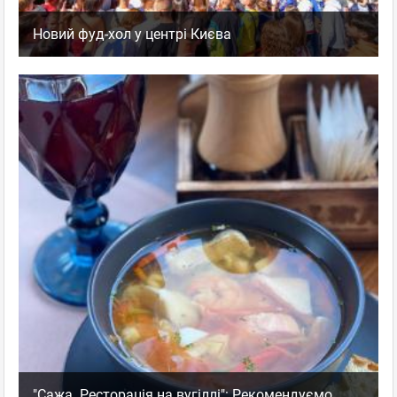
Новий фуд-хол у центрі Києва
"Сажа. Ресторація на вугіллі": Рекомендуємо