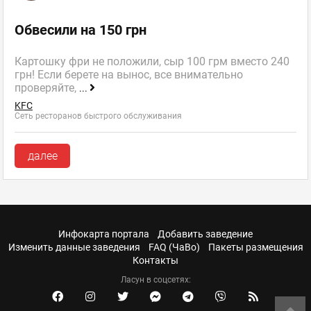
Обвесили на 150 грн
Картошку фри не положили, сыр 100 грм вместо 240
грн! Если берете на вынос, все внимательно
проверяйте,
...
KFC
Сеть ресторанов быстрого обслуживания
далее
Инфокарта портала
Добавить заведение
Изменить данные заведения
FAQ (ЧаВо)
Пакеты размещения
Контакты
Ласун в соцсетях: