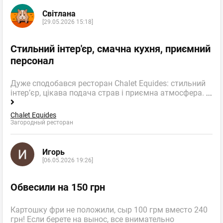
Світлана
[29.05.2026 15:18]
Стильний інтер'єр, смачна кухня, приємний
персонал
Дуже сподобався ресторан Chalet Equides: стильний
інтер’єр, цікава подача страв і приємна атмосфера.
...
Chalet Equides
Загородный ресторан
Игорь
[06.05.2026 19:26]
Обвесили на 150 грн
Картошку фри не положили, сыр 100 грм вместо 240
грн! Если берете на вынос, все внимательно