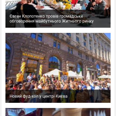
Євген Клопотенко провів громадське
обговорення майбутнього Житнього ринку
Новий фуд-хол у центрі Києва