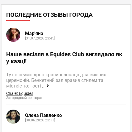
ПОСЛЕДНИЕ ОТЗЫВЫ ГОРОДА
Мар'яна
[31.07.2026 23:45]
Наше весілля в Equides Club виглядало як
у казці!
Тут є неймовірно красиві локаціі для виїзних
церемоній. Бенкетний зал вразив стилем та
місткістю: гості
...
Chalet Equides
Загородный ресторан
Олена Павленко
[30.06.2026 23:11]