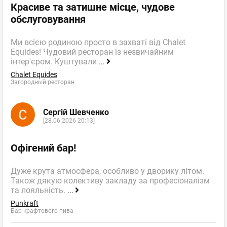
Красиве та затишне місце, чудове
обслуговування
Ми всією родиною просто в захваті від Chalet
Equides! Чудовий ресторан із незвичайним
інтер'єром. Куштували
...
Chalet Equides
Загородный ресторан
Сергій Шевченко
[28.06.2026 20:13]
Офігений бар!
Дуже крута атмосфера, особливо у дворику літом.
Також дякую колективу закладу за професіоналізм
та лояльність.
...
Punkraft
Бар крафтового пива