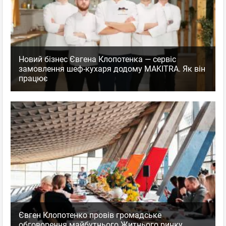
Новий бізнес Євгена Клопотенка — сервіс
замовлення шеф-кухаря додому MAKITRA. Як він
працює
Євген Клопотенко провів громадське
обговорення майбутнього Житнього ринку