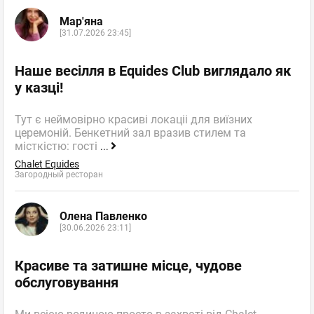
Мар'яна
[31.07.2026 23:45]
Наше весілля в Equides Club виглядало як
у казці!
Тут є неймовірно красиві локаціі для виїзних
церемоній. Бенкетний зал вразив стилем та
місткістю: гості
...
Chalet Equides
Загородный ресторан
Олена Павленко
[30.06.2026 23:11]
Красиве та затишне місце, чудове
обслуговування