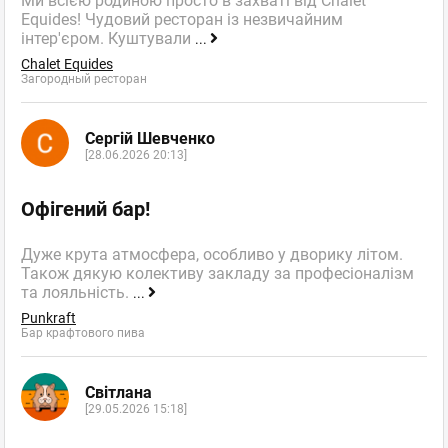
Ми всією родиною просто в захваті від Chalet
Equides! Чудовий ресторан із незвичайним
інтер'єром. Куштували
...
Chalet Equides
Загородный ресторан
Сергій Шевченко
[28.06.2026 20:13]
Офігений бар!
Дуже крута атмосфера, особливо у дворику літом.
Також дякую колективу закладу за професіоналізм
та лояльність.
...
Punkraft
Бар крафтового пива
Світлана
[29.05.2026 15:18]