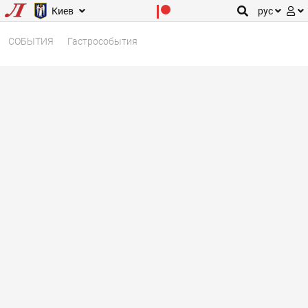
Киев
рус
СОБЫТИЯ
Гастрособытия